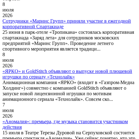
8
июля
2026
Сотрудники «Маринс Групп» приняли участие в ежегодной
корпоративной Спартакиаде
25 июня в парк-отеле «Тропикана» состоялась корпоративная
спартакиада «Заряд лета» для сотрудников московских
предприятий «Маринс Групп». Проведение летнего
спортивного мероприятия является традици...
8
июля
2026
«ЯРКО» и GoldStitch объявляют о выпуске новой плюшевой
игрушки по сериалу «Технолайк»
Анимационная компания «ЯРКО» (входит в «Газпром-Медиа
Холдинг») совместно с компанией GoldStitch объявляют о
запуске новой лицензионной игрушки по мотивам
анимационного сериала «Технолайк». Совсем ско...
7
июля
2026
«Аномалия»: премьера, где музыка становится участником
действия
15 июля в Театре Терезы Дуровой на Серпуховской состоится
премьера спектакля «Аномалия». Уже сейчас понятно, что это