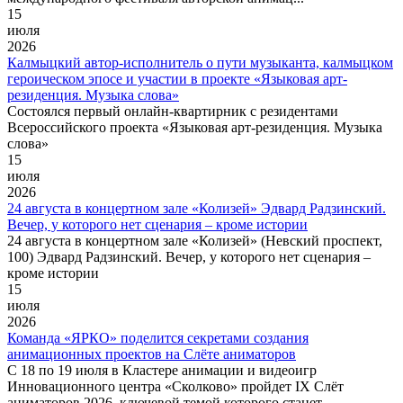
15
июля
2026
Калмыцкий автор-исполнитель о пути музыканта, калмыцком
героическом эпосе и участии в проекте «Языковая арт-
резиденция. Музыка слова»
Состоялся первый онлайн-квартирник с резидентами
Всероссийского проекта «Языковая арт-резиденция. Музыка
слова»
15
июля
2026
24 августа в концертном зале «Колизей» Эдвард Радзинский.
Вечер, у которого нет сценария – кроме истории
24 августа в концертном зале «Колизей» (Невский проспект,
100) Эдвард Радзинский. Вечер, у которого нет сценария –
кроме истории
15
июля
2026
Команда «ЯРКО» поделится секретами создания
анимационных проектов на Слёте аниматоров
С 18 по 19 июля в Кластере анимации и видеоигр
Инновационного центра «Сколково» пройдет IX Слёт
аниматоров 2026, ключевой темой которого станет