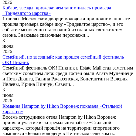
2026
Кабаре, звезды, кружева: чем запомнилась премьера
«Тридевятого царства»
1 июля в Московском дворце молодежи при полном аншлаге
прошла премьера кабаре шоу «Тридевятое царство», и это
событие мгновенно стало одной из главных светских тем
сезона. Знакомые сказочные персонажи...
3
июля
2026
Семейный, но звездный: как прошел семейный фестиваль
OK! Пикник
Семейный фестиваль OK! Пикник в Estate Mall стал заметным
светским событием лета: среди гостей были Агата Муцениеце
и Петр Дранга, Галина Ржаксенская, Константин и Валерия
Ивлевы, Ирина Пинчук, Савели...
3
июля
2026
Команда Hampton by Hilton Воронеж показала «Стальной
характер»
Восемь сотрудников отеля Hampton by Hilton Воронеж
приняли участие в экстремальном забеге «Стальной
характер», который прошёл на территории спортивного
комплекса «Белый колодец» в Петинском сельском п...