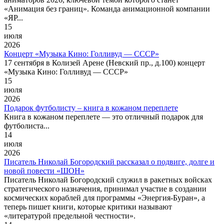
«Анимация без границ». Команда анимационной компании
«ЯР...
15
июля
2026
Концерт «Музыка Кино: Голливуд — СССР»
17 сентября в Колизей Арене (Невский пр., д.100) концерт
«Музыка Кино: Голливуд — СССР»
15
июля
2026
Подарок футболисту – книга в кожаном переплете
Книга в кожаном переплете — это отличный подарок для
футболиста...
14
июля
2026
Писатель Николай Богородский рассказал о подвиге, долге и
новой повести «ШОН»
Писатель Николай Богородский служил в ракетных войсках
стратегического назначения, принимал участие в создании
космических кораблей для программы «Энергия-Буран», а
теперь пишет книги, которые критики называют
«литературой предельной честности».