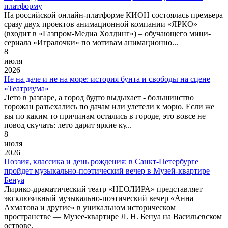
платформу
На российской онлайн-платформе КИОН состоялась премьера
сразу двух проектов анимационной компании «ЯРКО»
(входит в «Газпром-Медиа Холдинг») – обучающего мини-
сериала «Игралочки» по мотивам анимационно...
8
июля
2026
Не на даче и не на море: история бунта и свободы на сцене
«Театриума»
Лето в разгаре, а город будто выдыхает - большинство
горожан разъехались по дачам или улетели к морю. Если же
вы по каким то причинам остались в городе, это вовсе не
повод скучать: лето дарит яркие ку...
8
июля
2026
Поэзия, классика и день рождения: в Санкт-Петербурге
пройдет музыкально-поэтический вечер в Музей-квартире
Бенуа
Лирико-драматический театр «НЕОЛИРА» представляет
эксклюзивный музыкально-поэтический вечер «Анна
Ахматова и другие» в уникальном историческом
пространстве — Музее-квартире Л. Н. Бенуа на Васильевском
острове.