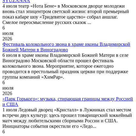
SYUZANNA
4 июля театр «Нота Бене» в Московском дворце молодежи
вновь стал эпицентром светской жизни: второй премьерный
показ кабаре шоу «Тридевятое царство» собрал аншлаг.
Смелое переосмысление русских сказок ...
6
июля
2026
Фестиваль колокольного звона в храме иконы Владимирской
Божией Матери в Виноградово
6 июля в храме иконы Владимирской Божией Матери в селе
Виноградово Московской области прошел фестиваль
колокольного звона. Мероприятие, которое ежегодно
проводится в престольный праздник церкви при поддержке
группы компаний «ХимРар».
6
июля
2026
«Парк Горького»: музыка, стирающая границы между Россией
и США
1 июля Ледовый дворец «Кристалл» в Лужниках стал местом
встречи двух культур: здесь прошел товарищеский хоккейный
матч между любительскими сборными России и США.
Инициаторы события окрестили его «Ледо...
6