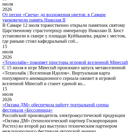
июля
2026
От песни «Свеча» до возложения цветов: в Самаре
увековечили память Николая II
В Самаре 12 июля торжественно открыли памятник святому
Царственному страстотерпцу императору Николаю II. Бюст
установили в сквере у площади Куйбышева, рядом с местом,
где раньше стоял кафедральный соб...
15
июля
2026
«Технолайк» покоряет просторы игровой вселенной Minecraft
С 15 июля в игре Minecraft произошел запуск метавселенной
«Технолайк | Вселенная Идолов». Виртуальная карта
популярного анимационного сериала оживет в игровой
вселенной Minecraft и станет единой ко...
15
июля
2026
«Октава ДМ» обеспечила работу театральной сцены
фестиваля «Бессонница»
Российский производитель электроакустической продукции
«Октава ДМ» (технологический партнер Госкорпорации
Ростех) во второй раз выступил техническим партнером
международного фестиваля авторской анимац...