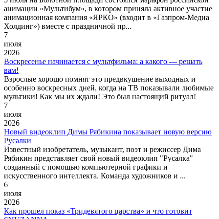
анимации «Мультибум», в котором приняла активное участие
анимационная компания «ЯРКО» (входит в «Газпром-Медиа
Холдинг») вместе с праздничной пр...
7
июля
2026
Воскресенье начинается с мультфильма: а какого — решать
вам!
Взрослые хорошо помнят это предвкушение выходных и
особенно воскресных дней, когда на ТВ показывали любимые
мультики! Как мы их ждали! Это был настоящий ритуал!
7
июля
2026
Новый видеоклип Димы Рябикина показывает новую версию
Русалки
Известный изобретатель, музыкант, поэт и режиссер Дима
Рябикин представляет свой новый видеоклип "Русалка"
созданный с помощью компьютерной графики и
искусственного интеллекта. Команда художников и ...
6
июля
2026
Как прошел показ «Тридевятого царства» и что готовит