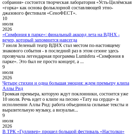
собрания» состоится творческая лаборатория «Усть-Цилёмская
«горка» как основа фольклорной составляющей этно-
джазового фестиваля «СеноФЕСТ».
10
июля
2026
«Симфония в парке»: финальный аккорд лета на ВДНХ -
вечер, который запомнится навсегда
7 июля Зеленый театр ВДНХ стал местом по-настоящему
знакового события - в последний раз в этом сезоне здесь
прозвучала легендарная программа Lumisfera «Симфония в
парке». Это был не просто концерт, а ...
9
июля
2026
Четыре стихии и одна большая эмоция: ждем премьеру клипа
Аллы Рид
Громкая премьера, которую ждут поклонники, состоится уже
10 июля. Речь идет о клипе на песню «Тату на сердце» в
исполнении Аллы Рид: работа объединила сильные тексты и
выразительную музыку, а визуальн...
9
июля
2026
В ТРК «Гулливер» прошел большой фестиваль «Настолки»