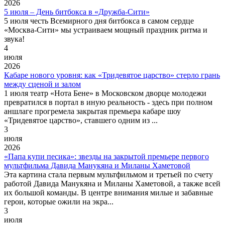
2026
5 июля – День битбокса в «Дружба-Сити»
5 июля честь Всемирного дня битбокса в самом сердце
«Москва-Сити» мы устраиваем мощный праздник ритма и
звука!
4
июля
2026
Кабаре нового уровня: как «Тридевятое царство» стерло грань
между сценой и залом
1 июля театр «Нота Бене» в Московском дворце молодежи
превратился в портал в иную реальность - здесь при полном
аншлаге прогремела закрытая премьера кабаре шоу
«Тридевятое царство», ставшего одним из ...
3
июля
2026
«Папа купи песика»: звезды на закрытой премьере первого
мультфильма Давида Манукяна и Миланы Хаметовой
Эта картина стала первым мультфильмом и третьей по счету
работой Давида Манукяна и Миланы Хаметовой, а также всей
их большой команды. В центре внимания милые и забавные
герои, которые ожили на экра...
3
июля