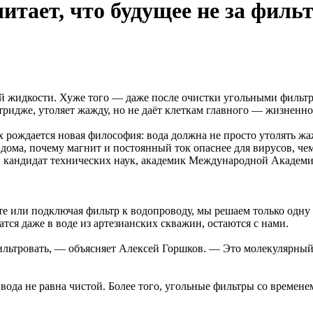
тает, что будущее не за фильт
ой жидкости. Хуже того — даже после очистки угольными фильт
тридже, утоляет жажду, но не даёт клеткам главного — жизненно
 рождается новая философия: вода должна не просто утолять жаж
ма, почему магнит и постоянный ток опаснее для вирусов, чем 
, кандидат технических наук, академик Международной Академ
ете или подключая фильтр к водопроводу, мы решаем только одн
тся даже в воде из артезианских скважин, остаются с нами.
фильтровать, — объясняет Алексей Горшков. — Это молекулярны
 вода не равна чистой. Более того, угольные фильтры со времен