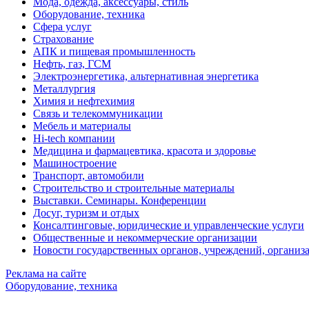
Мода, одежда, аксессуары, стиль
Оборудование, техника
Сфера услуг
Страхование
АПК и пищевая промышленность
Нефть, газ, ГСМ
Электроэнергетика, альтернативная энергетика
Металлургия
Химия и нефтехимия
Связь и телекоммуникации
Мебель и материалы
Hi-tech компании
Медицина и фармацевтика, красота и здоровье
Машиностроение
Транспорт, автомобили
Строительство и строительные материалы
Выставки. Семинары. Конференции
Досуг, туризм и отдых
Консалтинговые, юридические и управленческие услуги
Общественные и некоммерческие организации
Новости государственных органов, учреждений, организ
Реклама на сайте
Оборудование, техника