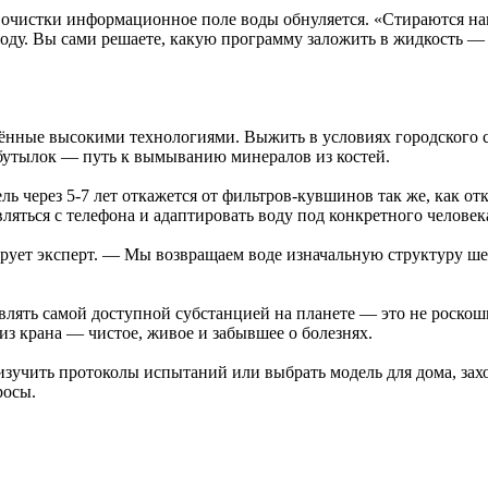
е очистки информационное поле воды обнуляется. «Стираются н
оду. Вы сами решаете, какую программу заложить в жидкость — 
ённые высокими технологиями. Выжить в условиях городского ст
бутылок — путь к вымыванию минералов из костей.
 через 5-7 лет откажется от фильтров-кувшинов так же, как от
яться с телефона и адаптировать воду под конкретного человек
рует эксперт. — Мы возвращаем воде изначальную структуру ше
авлять самой доступной субстанцией на планете — это не роскош
из крана — чистое, живое и забывшее о болезнях.
изучить протоколы испытаний или выбрать модель для дома, захо
росы.