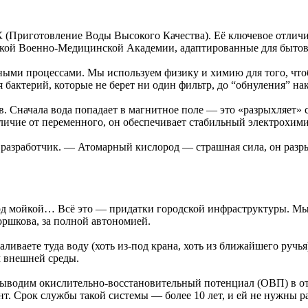
(Приготовление Воды Высокого Качества). Её ключевое отличие 
ской Военно-Медицинской Академии, адаптированные для бытов
ыми процессами. Мы используем физику и химию для того, чтоб
я бактерий, которые не берет ни один фильтр, до “обнуления” н
. Сначала вода попадает в магнитное поле — это «разрыхляет» с
личие от переменного, он обеспечивает стабильный электрохими
разработчик. — Атомарный кислород — страшная сила, он разры
д мойкой… Всё это — придатки городской инфраструктуры. Мы з
оршкова, за полной автономией.
иваете туда воду (хоть из-под крана, хоть из ближайшего ручья
м внешней среды.
ыводим окислительно-восстановительный потенциал (ОВП) в от
т. Срок службы такой системы — более 10 лет, и ей не нужны р