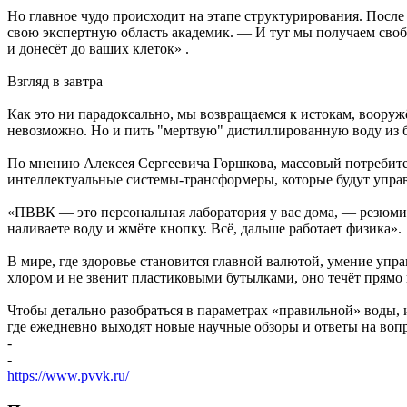
Но главное чудо происходит на этапе структурирования. Посл
свою экспертную область академик. — И тут мы получаем своб
и донесёт до ваших клеток» .
Взгляд в завтра
Как это ни парадоксально, мы возвращаемся к истокам, вооруж
невозможно. Но и пить "мертвую" дистиллированную воду из 
По мнению Алексея Сергеевича Горшкова, массовый потребитель
интеллектуальные системы-трансформеры, которые будут управл
«ПВВК — это персональная лаборатория у вас дома, — резюми
наливаете воду и жмёте кнопку. Всё, дальше работает физика».
В мире, где здоровье становится главной валютой, умение упр
хлором и не звенит пластиковыми бутылками, оно течёт прямо 
Чтобы детально разобраться в параметрах «правильной» воды, 
где ежедневно выходят новые научные обзоры и ответы на воп
-
-
https://www.pvvk.ru/