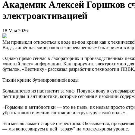
Академик Алексей Горшков счи
электроактивацией
18 Мая 2026
Мы привыкли относиться к воде из-под крана как к техническ
Вода, лишённая минералов и «переваренная» бактериями в кар
Однако прямо сейчас в лабораториях и производственных цехах
«чистый лист» информации. Как приручить электрохимию для до
бутылок, «Вестнику» рассказал разработчик технологии ПВВК
Тихий кризис бутилированной воды
Большинство из нас платит за миф. Покупая воду в супермарк
пестициды и антибиотики, которые сегодня в изобилии содержа
«Гормоны и антибиотики — это не пыль, их нельзя просто от
убрать только изменив состояние и структуру самой воды» .
Эта мысль ломает старые стереотипы. Оказывается, прозрачная
— мы консервируем в ней "заразу" на молекулярном уровне.