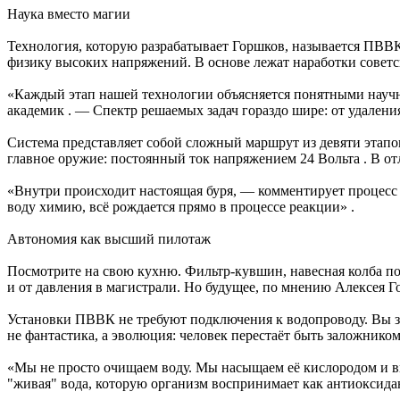
Наука вместо магии
Технология, которую разрабатывает Горшков, называется ПВВК 
физику высоких напряжений. В основе лежат наработки совет
«Каждый этап нашей технологии объясняется понятными научн
академик . — Спектр решаемых задач гораздо шире: от удалени
Система представляет собой сложный маршрут из девяти этапов
главное оружие: постоянный ток напряжением 24 Вольта . В от
«Внутри происходит настоящая буря, — комментирует процесс 
воду химию, всё рождается прямо в процессе реакции» .
Автономия как высший пилотаж
Посмотрите на свою кухню. Фильтр-кувшин, навесная колба по
и от давления в магистрали. Но будущее, по мнению Алексея Г
Установки ПВВК не требуют подключения к водопроводу. Вы зал
не фантастика, а эволюция: человек перестаёт быть заложнико
«Мы не просто очищаем воду. Мы насыщаем её кислородом и в
"живая" вода, которую организм воспринимает как антиоксидан