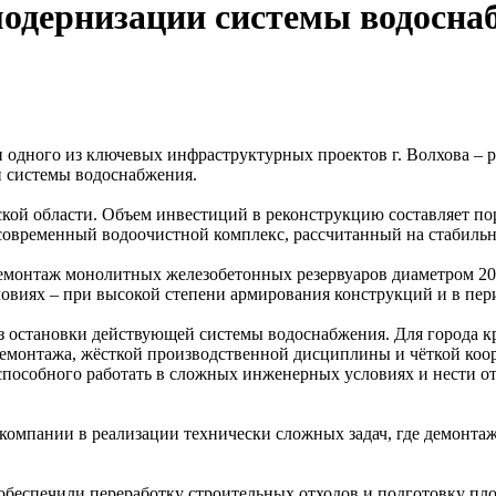
одернизации системы водоснаб
одного из ключевых инфраструктурных проектов г. Волхова – 
й системы водоснабжения.
ской области. Объем инвестиций в реконструкцию составляет пор
т современный водоочистной комплекс, рассчитанный на стабиль
онтаж монолитных железобетонных резервуаров диаметром 20 м
овиях – при высокой степени армирования конструкций и в пер
без остановки действующей системы водоснабжения. Для города к
демонтажа, жёсткой производственной дисциплины и чёткой ко
 способного работать в сложных инженерных условиях и нести о
омпании в реализации технически сложных задач, где демонтаж
беспечили переработку строительных отходов и подготовку пло