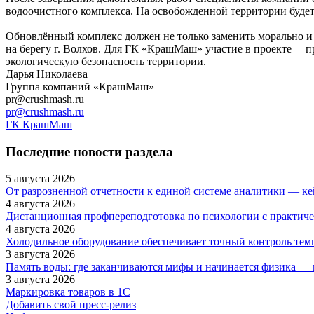
водоочистного комплекса. На освобожденной территории будет
Обновлённый комплекс должен не только заменить морально и
на берегу г. Волхов. Для ГК «КрашМаш» участие в проекте –
экологическую безопасность территории.
Дарья Николаева
Группа компаний «КрашМаш»
pr@crushmash.ru
pr@crushmash.ru
ГК КрашМаш
Последние новости раздела
5 августа 2026
От разрозненной отчетности к единой системе аналитики — к
4 августа 2026
Дистанционная профпереподготовка по психологии с практиче
4 августа 2026
Холодильное оборудование обеспечивает точный контроль тем
3 августа 2026
Память воды: где заканчиваются мифы и начинается физика —
3 августа 2026
Маркировка товаров в 1С
Добавить свой пресс-релиз