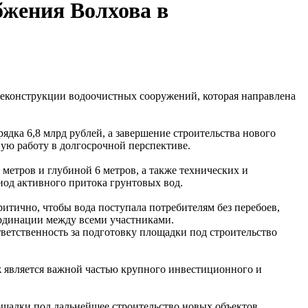
жения Волхова в
реконструкции водоочистных сооружений, которая направлена
ядка 6,8 млрд рублей, а завершение строительства нового
ную работу в долгосрочной перспективе.
етров и глубиной 6 метров, а также технических и
иод активного притока грунтовых вод.
ритично, чтобы вода поступала потребителям без перебоев,
ординации между всеми участниками.
тветственность за подготовку площадки под строительство
 является важной частью крупного инвестиционного и
щадки под дальнейшее строительство новых объектов