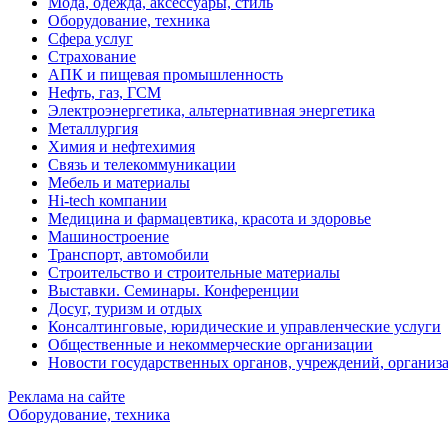
Мода, одежда, аксессуары, стиль
Оборудование, техника
Сфера услуг
Страхование
АПК и пищевая промышленность
Нефть, газ, ГСМ
Электроэнергетика, альтернативная энергетика
Металлургия
Химия и нефтехимия
Связь и телекоммуникации
Мебель и материалы
Hi-tech компании
Медицина и фармацевтика, красота и здоровье
Машиностроение
Транспорт, автомобили
Строительство и строительные материалы
Выставки. Семинары. Конференции
Досуг, туризм и отдых
Консалтинговые, юридические и управленческие услуги
Общественные и некоммерческие организации
Новости государственных органов, учреждений, организ
Реклама на сайте
Оборудование, техника