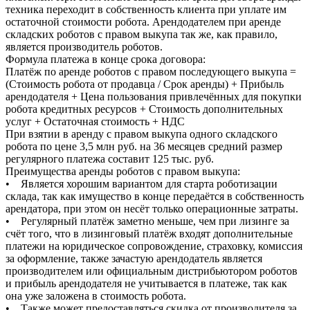
техника переходит в собственность клиента при уплате им
остаточной стоимости робота. Арендодателем при аренде
складских роботов с правом выкупа так же, как правило,
является производитель роботов.
Формула платежа в конце срока договора:
Платёж по аренде роботов с правом последующего выкупа =
(Стоимость робота от продавца / Срок аренды) + Прибыль
арендодателя + Цена пользования привлечённых для покупки
робота кредитных ресурсов + Стоимость дополнительных
услуг + Остаточная стоимость + НДС
При взятии в аренду с правом выкупа одного складского
робота по цене 3,5 млн руб. на 36 месяцев средний размер
регулярного платежа составит 125 тыс. руб.
Преимущества аренды роботов с правом выкупа:
• Является хорошим вариантом для старта роботизации
склада, так как имущество в конце передаётся в собственность
арендатора, при этом он несёт только операционные затраты.
• Регулярный платёж заметно меньше, чем при лизинге за
счёт того, что в лизинговый платёж входят дополнительные
платежи на юридическое сопровождение, страховку, комиссия
за оформление, также зачастую арендодатель является
производителем или официальным дистрибьютором роботов
и прибыль арендодателя не учитывается в платеже, так как
она уже заложена в стоимость робота.
• Также может предоставляться скидка от производителя за