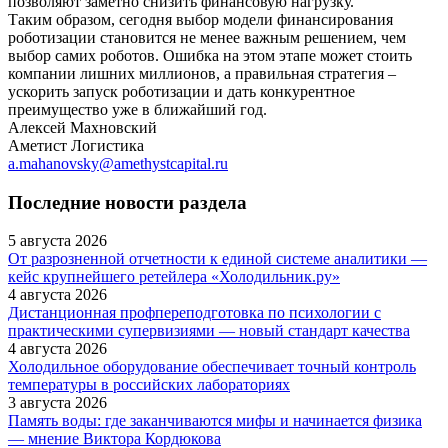
позволяют заметно снизить финансовую нагрузку.
Таким образом, сегодня выбор модели финансирования
роботизации становится не менее важным решением, чем
выбор самих роботов. Ошибка на этом этапе может стоить
компании лишних миллионов, а правильная стратегия –
ускорить запуск роботизации и дать конкурентное
преимущество уже в ближайший год.
Алексей Махновский
Аметист Логистика
a.mahanovsky@amethystcapital.ru
Последние новости раздела
5 августа 2026
От разрозненной отчетности к единой системе аналитики —
кейс крупнейшего ретейлера «Холодильник.ру»
4 августа 2026
Дистанционная профпереподготовка по психологии с
практическими супервизиями — новый стандарт качества
4 августа 2026
Холодильное оборудование обеспечивает точный контроль
температуры в российских лабораториях
3 августа 2026
Память воды: где заканчиваются мифы и начинается физика
— мнение Виктора Кордюкова