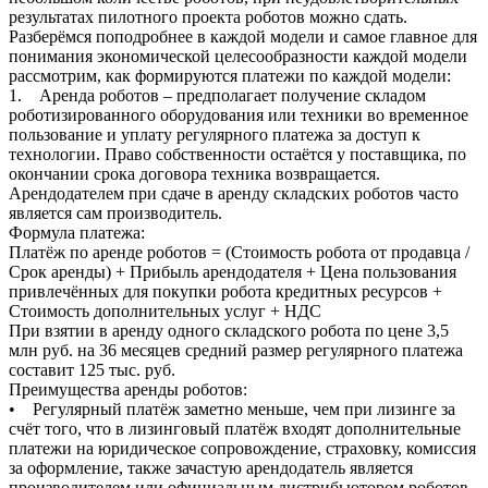
результатах пилотного проекта роботов можно сдать.
Разберёмся поподробнее в каждой модели и самое главное для
понимания экономической целесообразности каждой модели
рассмотрим, как формируются платежи по каждой модели:
1. Аренда роботов – предполагает получение складом
роботизированного оборудования или техники во временное
пользование и уплату регулярного платежа за доступ к
технологии. Право собственности остаётся у поставщика, по
окончании срока договора техника возвращается.
Арендодателем при сдаче в аренду складских роботов часто
является сам производитель.
Формула платежа:
Платёж по аренде роботов = (Стоимость робота от продавца /
Срок аренды) + Прибыль арендодателя + Цена пользования
привлечённых для покупки робота кредитных ресурсов +
Стоимость дополнительных услуг + НДС
При взятии в аренду одного складского робота по цене 3,5
млн руб. на 36 месяцев средний размер регулярного платежа
составит 125 тыс. руб.
Преимущества аренды роботов:
• Регулярный платёж заметно меньше, чем при лизинге за
счёт того, что в лизинговый платёж входят дополнительные
платежи на юридическое сопровождение, страховку, комиссия
за оформление, также зачастую арендодатель является
производителем или официальным дистрибьютором роботов