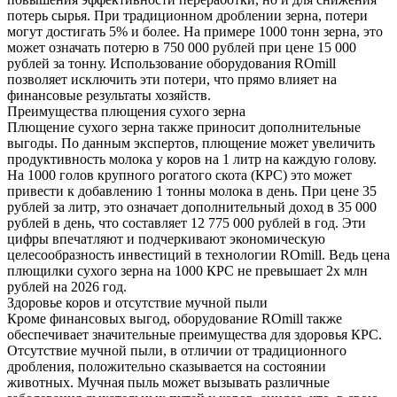
потерь сырья. При традиционном дроблении зерна, потери
могут достигать 5% и более. На примере 1000 тонн зерна, это
может означать потерю в 750 000 рублей при цене 15 000
рублей за тонну. Использование оборудования ROmill
позволяет исключить эти потери, что прямо влияет на
финансовые результаты хозяйств.
Преимущества плющения сухого зерна
Плющение сухого зерна также приносит дополнительные
выгоды. По данным экспертов, плющение может увеличить
продуктивность молока у коров на 1 литр на каждую голову.
На 1000 голов крупного рогатого скота (КРС) это может
привести к добавлению 1 тонны молока в день. При цене 35
рублей за литр, это означает дополнительный доход в 35 000
рублей в день, что составляет 12 775 000 рублей в год. Эти
цифры впечатляют и подчеркивают экономическую
целесообразность инвестиций в технологии ROmill. Ведь цена
плющилки сухого зерна на 1000 КРС не превышает 2х млн
рублей на 2026 год.
Здоровье коров и отсутствие мучной пыли
Кроме финансовых выгод, оборудование ROmill также
обеспечивает значительные преимущества для здоровья КРС.
Отсутствие мучной пыли, в отличии от традиционного
дробления, положительно сказывается на состоянии
животных. Мучная пыль может вызывать различные