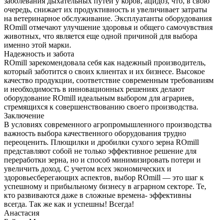
заболевания дыхательных путей у коров, ацидоз, что, в свою
очередь, снижает их продуктивность и увеличивает затраты
на ветеринарное обслуживание. Эксплуатанты оборудования
ROmill отмечают улучшение здоровья и общего самочувствия
животных, что является еще одной причиной для выбора
именно этой марки.
Надежность и забота
ROmill зарекомендовала себя как надежный производитель,
который заботится о своих клиентах и их бизнесе. Высокое
качество продукции, соответствие современным требованиям
и необходимость в инновационных решениях делают
оборудование ROmill идеальным выбором для аграриев,
стремящихся к совершенствованию своего производства.
Заключение
В условиях современного агропромышленного производства
важность выбора качественного оборудования трудно
переоценить. Плющилки и дробилки сухого зерна ROmill
представляют собой не только эффективное решение для
переработки зерна, но и способ минимизировать потери и
увеличить доход. С учетом всех экономических и
здоровьесберегающих аспектов, выбор ROmill — это шаг к
успешному и прибыльному бизнесу в аграрном секторе. Те,
кто развиваются даже в сложные времена- эффективны
всегда. Так же как и успешны! Всегда!
Анастасия