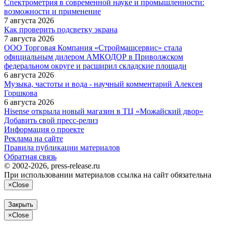
Спектрометрия в современной науке и промышленности:
возможности и применение
7 августа 2026
Как проверить подсветку экрана
7 августа 2026
ООО Торговая Компания «Строймашсервис» стала
официальным дилером АМКОДОР в Приволжском
федеральном округе и расширил складские площади
6 августа 2026
Музыка, частоты и вода - научный комментарий Алексея
Горшкова
6 августа 2026
Hisense открыла новый магазин в ТЦ «Можайский двор»
Добавить свой пресс-релиз
Информация о проекте
Реклама на сайте
Правила публикации материалов
Обратная связь
© 2002-2026, press-release.ru
При использовании материалов ссылка на сайт обязательна
×
Close
Закрыть
×
Close