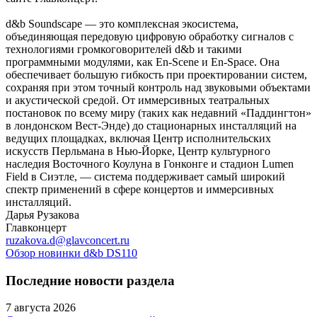
d&b Soundscape — это комплексная экосистема,
объединяющая передовую цифровую обработку сигналов с
технологиями громкоговорителей d&b и такими
программными модулями, как En-Scene и En-Space. Она
обеспечивает большую гибкость при проектировании систем,
сохраняя при этом точный контроль над звуковыми объектами
и акустической средой. От иммерсивных театральных
постановок по всему миру (таких как недавний «Паддингтон»
в лондонском Вест-Энде) до стационарных инсталляций на
ведущих площадках, включая Центр исполнительских
искусств Перльмана в Нью-Йорке, Центр культурного
наследия Восточного Коулуна в Гонконге и стадион Lumen
Field в Сиэтле, — система поддерживает самый широкий
спектр применений в сфере концертов и иммерсивных
инсталляций.
Дарья Рузакова
Главконцерт
ruzakova.d@glavconcert.ru
Обзор новинки d&b DS110
Последние новости раздела
7 августа 2026