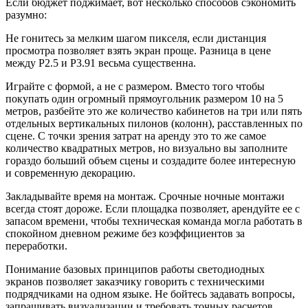
Если бюджет поджимает, вот несколько способов сэкономить
разумно:
Не гонитесь за мелким шагом пикселя, если дистанция
просмотра позволяет взять экран проще. Разница в цене
между P2.5 и P3.91 весьма существенна.
Играйте с формой, а не с размером. Вместо того чтобы
покупать один огромный прямоугольник размером 10 на 5
метров, разбейте это же количество кабинетов на три или пять
отдельных вертикальных пилонов (колонн), расставленных по
сцене. С точки зрения затрат на аренду это то же самое
количество квадратных метров, но визуально вы заполните
гораздо больший объем сцены и создадите более интересную
и современную декорацию.
Закладывайте время на монтаж. Срочные ночные монтажи
всегда стоят дороже. Если площадка позволяет, арендуйте ее с
запасом времени, чтобы техническая команда могла работать в
спокойном дневном режиме без коэффициентов за
переработки.
Понимание базовых принципов работы светодиодных
экранов позволяет заказчику говорить с техническими
подрядчиками на одном языке. Не бойтесь задавать вопросы,
запрашивать визуализации и требовать точных расчетов.