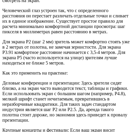
смотреть на экран.
Человеческий глаз устроен так, что с определенного
расстояния он перестает различать отдельные точки и сливает
их в единое изображение. Существует простое правило для
расчета минимально комфортной дистанции просмотра: шаг
пикселя в миллиметрах равен расстоянию в метрах.
Для экрана P2 (шаг 2 мм) зритель может комфортно стоять уже
в 2 метрах от полотна, не замечая зернистости. Для экрана
P3.91 комфортное расстояние начинается с 3,5-4 метров. Для
экрана P5 (часто используется на улице) зрителям лучше
находиться не ближе 5 метров.
Как это применить на практике:
Деловые конференции и презентации: Здесь зрители сидят
близко, а на экран часто выводится текст, таблицы и графики.
Если использовать экран с большим шагом (например, P4.8),
мелкий шрифт станет нечитаемым, превратившись в
неразборчивые квадратики. Для таких задач стандартом
индустрии является шаг P2 или P2.5. Да, аренда такого
полотна стоит дороже, но экономия здесь приведет к провалу
презентации.
Крупные концерты и фестивали: Если ваш экран висит