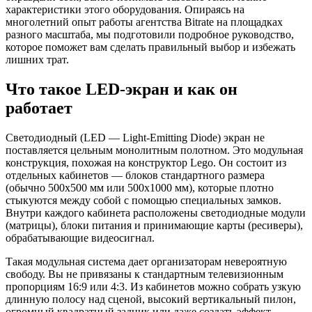
характеристики этого оборудования. Опираясь на
многолетний опыт работы агентства Bitrate на площадках
разного масштаба, мы подготовили подробное руководство,
которое поможет вам сделать правильный выбор и избежать
лишних трат.
Что такое LED-экран и как он
работает
Светодиодный (LED — Light-Emitting Diode) экран не
поставляется цельным монолитным полотном. Это модульная
конструкция, похожая на конструктор Lego. Он состоит из
отдельных кабинетов — блоков стандартного размера
(обычно 500х500 мм или 500х1000 мм), которые плотно
стыкуются между собой с помощью специальных замков.
Внутри каждого кабинета расположены светодиодные модули
(матрицы), блоки питания и принимающие карты (ресиверы),
обрабатывающие видеосигнал.
Такая модульная система дает организаторам невероятную
свободу. Вы не привязаны к стандартным телевизионным
пропорциям 16:9 или 4:3. Из кабинетов можно собрать узкую
длинную полосу над сценой, высокий вертикальный пилон,
огромный квадратный задник или даже создать эффект