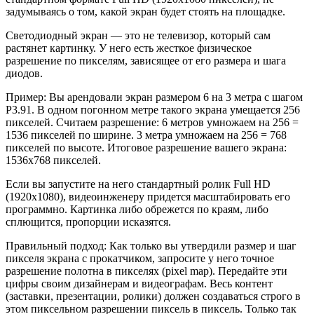
задумываясь о том, какой экран будет стоять на площадке.
Светодиодный экран — это не телевизор, который сам
растянет картинку. У него есть жесткое физическое
разрешение по пикселям, зависящее от его размера и шага
диодов.
Пример: Вы арендовали экран размером 6 на 3 метра с шагом
P3.91. В одном погонном метре такого экрана умещается 256
пикселей. Считаем разрешение: 6 метров умножаем на 256 =
1536 пикселей по ширине. 3 метра умножаем на 256 = 768
пикселей по высоте. Итоговое разрешение вашего экрана:
1536х768 пикселей.
Если вы запустите на него стандартный ролик Full HD
(1920х1080), видеоинженеру придется масштабировать его
программно. Картинка либо обрежется по краям, либо
сплющится, пропорции исказятся.
Правильный подход: Как только вы утвердили размер и шаг
пикселя экрана с прокатчиком, запросите у него точное
разрешение полотна в пикселях (pixel map). Передайте эти
цифры своим дизайнерам и видеографам. Весь контент
(заставки, презентации, ролики) должен создаваться строго в
этом пиксельном разрешении пиксель в пиксель. Только так