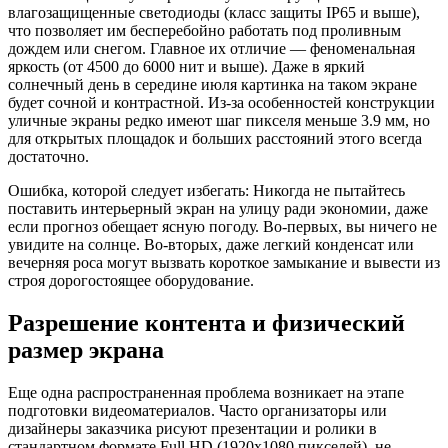
влагозащищенные светодиоды (класс защиты IP65 и выше),
что позволяет им бесперебойно работать под проливным
дождем или снегом. Главное их отличие — феноменальная
яркость (от 4500 до 6000 нит и выше). Даже в яркий
солнечный день в середине июля картинка на таком экране
будет сочной и контрастной. Из-за особенностей конструкции
уличные экраны редко имеют шаг пикселя меньше 3.9 мм, но
для открытых площадок и больших расстояний этого всегда
достаточно.
Ошибка, которой следует избегать: Никогда не пытайтесь
поставить интерьерный экран на улицу ради экономии, даже
если прогноз обещает ясную погоду. Во-первых, вы ничего не
увидите на солнце. Во-вторых, даже легкий конденсат или
вечерняя роса могут вызвать короткое замыкание и вывести из
строя дорогостоящее оборудование.
Разрешение контента и физический
размер экрана
Еще одна распространенная проблема возникает на этапе
подготовки видеоматериалов. Часто организаторы или
дизайнеры заказчика рисуют презентации и ролики в
стандартном формате Full HD (1920х1080 пикселей), не