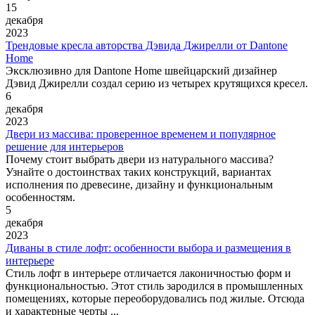
15
декабря
2023
Трендовые кресла авторства Дэвида Джирелли от Dantone
Home
Эксклюзивно для Dantone Home швейцарский дизайнер
Дэвид Джирелли создал серию из четырех крутящихся кресел.
6
декабря
2023
Двери из массива: проверенное временем и популярное
решение для интерьеров
Почему стоит выбрать двери из натурального массива?
Узнайте о достоинствах таких конструкций, вариантах
исполнения по древесине, дизайну и функциональным
особенностям.
5
декабря
2023
Диваны в стиле лофт: особенности выбора и размещения в
интерьере
Стиль лофт в интерьере отличается лаконичностью форм и
функциональностью. Этот стиль зародился в промышленных
помещениях, которые переоборудовались под жилые. Отсюда
и характерные черты ...