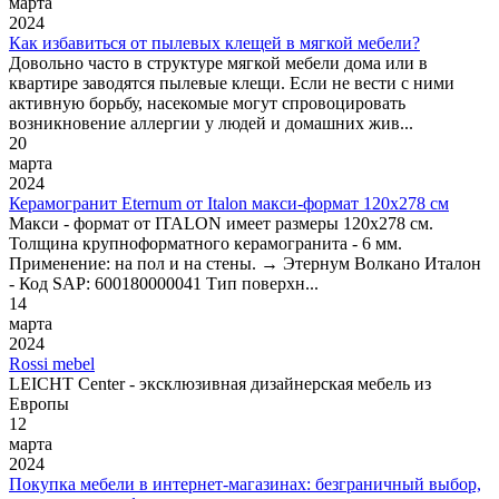
марта
2024
Как избавиться от пылевых клещей в мягкой мебели?
Довольно часто в структуре мягкой мебели дома или в
квартире заводятся пылевые клещи. Если не вести с ними
активную борьбу, насекомые могут спровоцировать
возникновение аллергии у людей и домашних жив...
20
марта
2024
Керамогранит Eternum от Italon макси-формат 120х278 см
Макси - формат от ITALON имеет размеры 120х278 см.
Толщина крупноформатного керамогранита - 6 мм.
Применение: на пол и на стены. → Этернум Волкано Италон
- Код SAP: 600180000041 Тип поверхн...
14
марта
2024
Rossi mebel
LEICHT Center - эксклюзивная дизайнерская мебель из
Европы
12
марта
2024
Покупка мебели в интернет-магазинах: безграничный выбор,