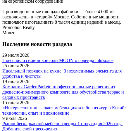
на европейском оборудовании.
Производственные площади фабрики — более 4 000 м2 —
расположены в «старой» Москве. Собственные мощности
позволяют изготавливать 8 тысяч единиц изделий в месяц.
Promotion Realty
Monze
Последние новости раздела
29 июля 2026
Пресс-релиз новой консоли MOON от бренда lulu'space
25 июля 2026
Идеальный порядок на кухне: 3 незаменимых элемента для
удобства и чистоты
19 июля 2026
Компания GardenParkett: профессиональные решения из
древесно-полимерного композита для обустройства террас и
садовых пространств
15 июля 2026
«Интервесп» приглашает мебельщиков в бизнес-тур в Китай:
технологии, опыт и вдохновение
9 июля 2026
Рынок бескаркасной мебели: тренды 1 полугодия 2026 года
Добавить свой пресс-релиз