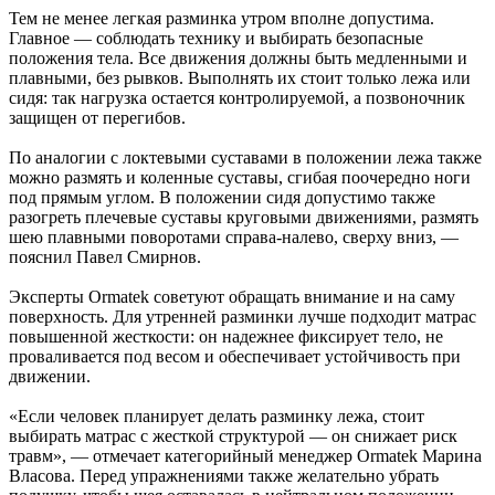
Тем не менее легкая разминка утром вполне допустима.
Главное — соблюдать технику и выбирать безопасные
положения тела. Все движения должны быть медленными и
плавными, без рывков. Выполнять их стоит только лежа или
сидя: так нагрузка остается контролируемой, а позвоночник
защищен от перегибов.
По аналогии с локтевыми суставами в положении лежа также
можно размять и коленные суставы, сгибая поочередно ноги
под прямым углом. В положении сидя допустимо также
разогреть плечевые суставы круговыми движениями, размять
шею плавными поворотами справа-налево, сверху вниз, —
пояснил Павел Смирнов.
Эксперты Ormatek советуют обращать внимание и на саму
поверхность. Для утренней разминки лучше подходит матрас
повышенной жесткости: он надежнее фиксирует тело, не
проваливается под весом и обеспечивает устойчивость при
движении.
«Если человек планирует делать разминку лежа, стоит
выбирать матрас с жесткой структурой — он снижает риск
травм», — отмечает категорийный менеджер Ormatek Марина
Власова. Перед упражнениями также желательно убрать