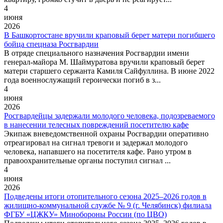
4
июня
2026
В Башкортостане вручили краповый берет матери погибшего
бойца спецназа Росгвардии
В отряде специального назначения Росгвардии имени
генерал-майора М. Шаймуратова вручили краповый берет
матери старшего сержанта Камиля Сайфуллина. В июне 2022
года военнослужащий героически погиб в з...
4
июня
2026
Росгвардейцы задержали молодого человека, подозреваемого
в нанесении телесных повреждений посетителю кафе
Экипаж вневедомственной охраны Росгвардии оперативно
отреагировал на сигнал тревоги и задержал молодого
человека, напавшего на посетителя кафе. Рано утром в
правоохранительные органы поступил сигнал ...
4
июня
2026
Подведены итоги отопительного сезона 2025–2026 годов в
жилищно‑коммунальной службе № 9 (г. Челябинск) филиала
ФГБУ «ЦЖКУ» Минобороны России (по ЦВО)