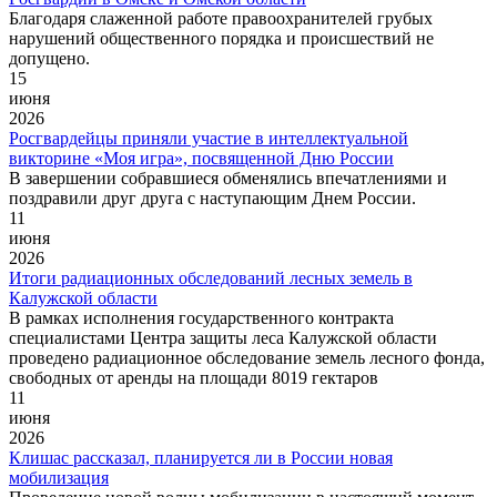
Благодаря слаженной работе правоохранителей грубых
нарушений общественного порядка и происшествий не
допущено.
15
июня
2026
Росгвардейцы приняли участие в интеллектуальной
викторине «Моя игра», посвященной Дню России
В завершении собравшиеся обменялись впечатлениями и
поздравили друг друга с наступающим Днем России.
11
июня
2026
Итоги радиационных обследований лесных земель в
Калужской области
В рамках исполнения государственного контракта
специалистами Центра защиты леса Калужской области
проведено радиационное обследование земель лесного фонда,
свободных от аренды на площади 8019 гектаров
11
июня
2026
Клишас рассказал, планируется ли в России новая
мобилизация