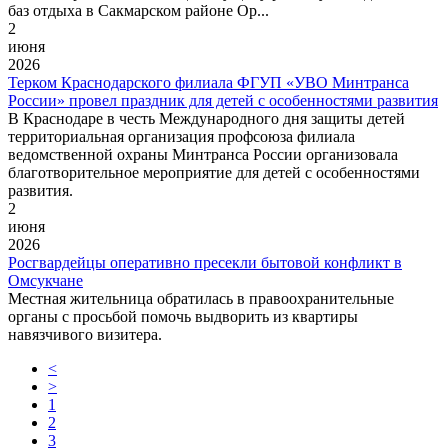
баз отдыха в Сакмарском районе Ор...
2
июня
2026
Терком Краснодарского филиала ФГУП «УВО Минтранса
России» провел праздник для детей с особенностями развития
В Краснодаре в честь Международного дня защиты детей
территориальная организация профсоюза филиала
ведомственной охраны Минтранса России организовала
благотворительное мероприятие для детей с особенностями
развития.
2
июня
2026
Росгвардейцы оперативно пресекли бытовой конфликт в
Омсукчане
Местная жительница обратилась в правоохранительные
органы с просьбой помочь выдворить из квартиры
навязчивого визитера.
<
>
1
2
3