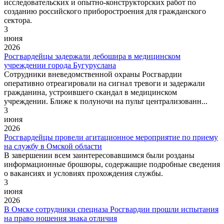
исследовательских и опытно-конструкторских работ по
созданию российского приборостроения для гражданского
сектора.
3
июня
2026
Росгвардейцы задержали дебошира в медицинском
учреждении города Бугуруслана
Сотрудники вневедомственной охраны Росгвардии
оперативно отреагировали на сигнал тревоги и задержали
гражданина, устроившего скандал в медицинском
учреждении. Ближе к полуночи на пульт централизованн...
3
июня
2026
Росгвардейцы провели агитационное мероприятие по приему
на службу в Омской области
В завершении всем заинтересовавшимся были розданы
информационные брошюры, содержащие подробные сведения
о вакансиях и условиях прохождения службы.
3
июня
2026
В Омске сотрудники спецназа Росгвардии прошли испытания
на право ношения знака отличия