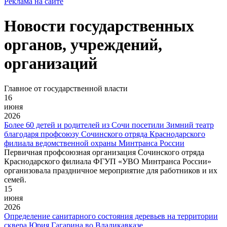
Реклама на сайте
Новости государственных
органов, учреждений,
организаций
Главное от государственной власти
16
июня
2026
Более 60 детей и родителей из Сочи посетили Зимний театр
благодаря профсоюзу Сочинского отряда Краснодарского
филиала ведомственной охраны Минтранса России
Первичная профсоюзная организация Сочинского отряда
Краснодарского филиала ФГУП «УВО Минтранса России»
организовала праздничное мероприятие для работников и их
семей.
15
июня
2026
Определение санитарного состояния деревьев на территории
сквера Юрия Гагарина во Владикавказе