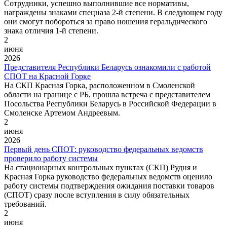
Сотрудники, успешно выполнившие все нормативы,
награждены знаками спецназа 2-й степени. В следующем году
они смогут побороться за право ношения геральдического
знака отличия 1-й степени.
2
июня
2026
Представителя Республики Беларусь ознакомили с работой
СПОТ на Красной Горке
На СКП Красная Горка, расположенном в Смоленской
области на границе с РБ, прошла встреча с представителем
Посольства Республики Беларусь в Российской Федерации в
Смоленске Артемом Андреевым.
2
июня
2026
Первый день СПОТ: руководство федеральных ведомств
проверило работу системы
На стационарных контрольных пунктах (СКП) Рудня и
Красная Горка руководство федеральных ведомств оценило
работу системы подтверждения ожидания поставки товаров
(СПОТ) сразу после вступления в силу обязательных
требований.
2
июня