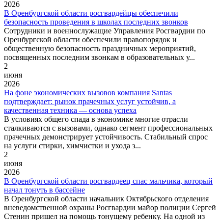
2026
В Оренбургской области росгвардейцы обеспечили
безопасность проведения в школах последних звонков
Сотрудники и военнослужащие Управления Росгвардии по
Оренбургской области обеспечили правопорядок и
общественную безопасность праздничных мероприятий,
посвященных последним звонкам в образовательных у...
2
июня
2026
На фоне экономических вызовов компания Santas
подтверждает: рынок прачечных услуг устойчив, а
качественная техника — основа успеха
В условиях общего спада в экономике многие отрасли
сталкиваются с вызовами, однако сегмент профессиональных
прачечных демонстрирует устойчивость. Стабильный спрос
на услуги стирки, химчистки и ухода з...
2
июня
2026
В Оренбургской области росгвардеец спас мальчика, который
начал тонуть в бассейне
В Оренбургской области начальник Октябрьского отделения
вневедомственной охраны Росгвардии майор полиции Сергей
Стенин пришел на помощь тонущему ребенку. На одной из