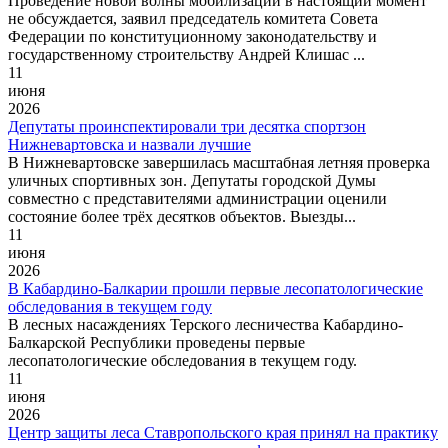
Проведение новой волны мобилизации в настоящий момент
не обсуждается, заявил председатель комитета Совета
Федерации по конституционному законодательству и
государственному строительству Андрей Клишас ...
11
июня
2026
Депутаты проинспектировали три десятка спортзон
Нижневартовска и назвали лучшие
В Нижневартовске завершилась масштабная летняя проверка
уличных спортивных зон. Депутаты городской Думы
совместно с представителями администрации оценили
состояние более трёх десятков объектов. Выезды...
11
июня
2026
В Кабардино-Балкарии прошли первые лесопатологические
обследования в текущем году
В лесных насаждениях Терского лесничества Кабардино-
Балкарской Республики проведены первые
лесопатологические обследования в текущем году.
11
июня
2026
Центр защиты леса Ставропольского края принял на практику