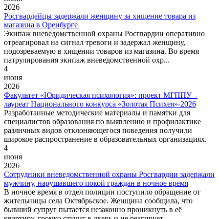
2026
Росгвардейцы задержали женщину за хищение товара из
магазина в Оренбурге
Экипаж вневедомственной охраны Росгвардии оперативно
отреагировал на сигнал тревоги и задержал женщину,
подозреваемую в хищении товаров из магазина. Во время
патрулирования экипаж вневедомственной охр...
4
июня
2026
Факультет «Юридическая психология»: проект МГППУ –
лауреат Национального конкурса «Золотая Психея»-2026
Разработанные методические материалы и памятки для
специалистов образования по выявлению и профилактике
различных видов отклоняющегося поведения получили
широкое распространение в образовательных организациях.
4
июня
2026
Сотрудники вневедомственной охраны Росгвардии задержали
мужчину, нарушавшего покой граждан в ночное время
В ночное время в отдел полиции поступило обращение от
жительницы села Октябрьское. Женщина сообщила, что
бывший супруг пытается незаконно проникнуть в её
квартиру, громко стучит в дверь и не реагирует...