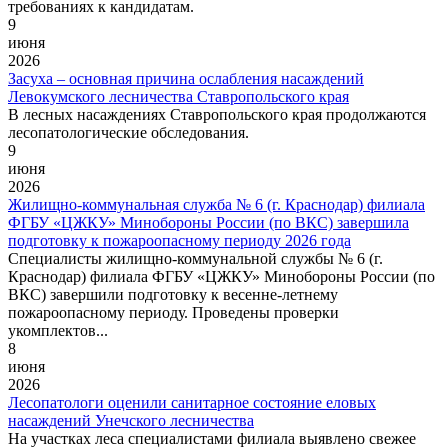
требованиях к кандидатам.
9
июня
2026
Засуха – основная причина ослабления насаждений
Левокумского лесничества Ставропольского края
В лесных насаждениях Ставропольского края продолжаются
лесопатологические обследования.
9
июня
2026
Жилищно-коммунальная служба № 6 (г. Краснодар) филиала
ФГБУ «ЦЖКУ» Минобороны России (по ВКС) завершила
подготовку к пожароопасному периоду 2026 года
Специалисты жилищно-коммунальной службы № 6 (г.
Краснодар) филиала ФГБУ «ЦЖКУ» Минобороны России (по
ВКС) завершили подготовку к весенне-летнему
пожароопасному периоду. Проведены проверки
укомплектов...
8
июня
2026
Лесопатологи оценили санитарное состояние еловых
насаждений Унечского лесничества
На участках леса специалистами филиала выявлено свежее