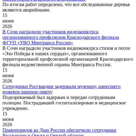
По итогам работ определено, что все обследованные деревья
являются аварийными.
15
июня
2026
В Сочи наградили участников видеоконкурса,
организованного профсоюзом Краснодарского филиала
ФГУП «УВО Минтранса России»
В Сочи наградили участников видеоконкурса стихов и песен
«Эхо Победы в наших сердцах», организованного
территориальной профсоюзной организацией Краснодарского
филиала ведомственной охраны Минтранса России.
15
июня
2026
Сотрудники Росгвардии задержали мужчину, нанесшего
ножевое ранение омичу
Подозреваемый был задержан и передан сотрудникам
полиции. Пострадавший госпитализирован в медицинское
учреждение.
15
июня
2026
Правопорядок ко Дню России обеспечили сотрудники
Росгвардии в Омске и Омской области