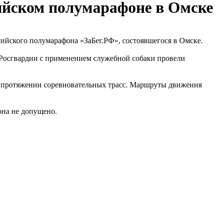
сийском полумарафоне в Омске
ийского полумарафона «ЗаБег.РФ», состоявшегося в Омске.
осгвардии с применением служебной собаки провели
а протяжении соревновательных трасс. Маршруты движения
она не допущено.