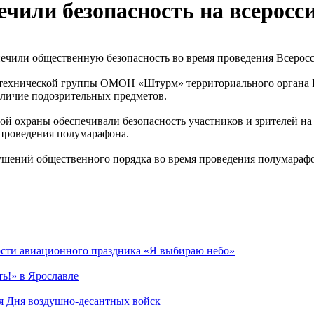
ечили безопасность на всерос
ечили общественную безопасность во время проведения Всеросс
технической группы ОМОН «Штурм» территориального органа Р
аличие подозрительных предметов.
ой охраны обеспечивали безопасность участников и зрителей н
проведения полумарафона.
ушений общественного порядка во время проведения полумараф
ности авиационного праздника «Я выбираю небо»
ть!» в Ярославле
я Дня воздушно-десантных войск