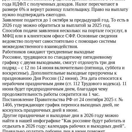
года НДФЛ с полученных доходов. Налог пересчитают в
размере 6% и вернут разницу плательщику. Право на выплату
нужно подтверждать ежегодно.
Заявление подается до 1 октября за предыдущий год. То есть в
2026 году можно обратиться за выплатой за 2025 год.
Способов подачи заявления несколько: на портале госуслуг, в
МФЦ или в клиентском офисе СФР. Основные сведения
ведомство получит самостоятельно с помощью системы
межведомственного взаимодействия.
Работников ожидают трехдневные выходные
Россияне, трудящиеся по стандартному пятидневному
графику с двумя выходными, смогут отдохнуть три дня
подряд – с 12 по 14 июня включительно (пятница, суббота и
воскресенье). Дополнительные выходные приурочены к
празднованию Дня России (12 июня). Эта дата относится к
нерабочим праздничным дням (ст. 112 Трудового кодекса). 11
июня будет предпраздничным днем, благодаря чему
продолжительность работы сократится на 1 час.
Постановление Правительства РФ от 24 сентября 2025 г. №
1466, утверждающее график переноса выходных дней, не
коснулось праздничных дней в июне.
Другие праздничные и выходные дни в 2026 году можно
найти в нашей инфографике "Как россияне будут работать и
отдыхать в 2026 году: календарь рабочих и выходных дней".
Правильно оплатить рабочие дни в июне поможет