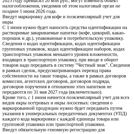
2025 году превысил 20 млн руб., могут изменить объект
налогообложения, уведомив об этом налоговый орган не
позднее 1 июня 2026 года.
Введут маркировку для кофе и поэкземплярный учет для
икры
С 1 июня нужно будет наносить средства идентификации на
растворимые завариваемые напитки (кофе, цикорий, какао-
порошок и др.), упакованные в потребительскую упаковку.
Сведения о кодах идентификации, кодах идентификации
групповых упаковок, кодах идентификации наборов, кодах
транспортных упаковок меньшего уровня вложенности,
входящих в транспортную упаковку, при вводе в оборот
товаров надо передавать в систему "Честный знак". Сведения
в рамках сделок, предусматривающих переход права
собственности на такие товары, а также в рамках договоров
комиссии, агентских договоров, договоров подряда,
договоров поручения в отношении этих напитков не
передаются по 31 мая 2027 года (включительно).
Кроме того, с 1 июня начнется поэкземплярный учет для всех
видов икры осетровых и икры лососевых: сведения о
маркированной продукции нужно будет передавать путем
указания в универсальных передаточных документах (УПД)
каждого кода маркировки с каждой единицы товара или
групповой упаковки или транспортной упаковки.
Введут обязательную геномную регистрацию для