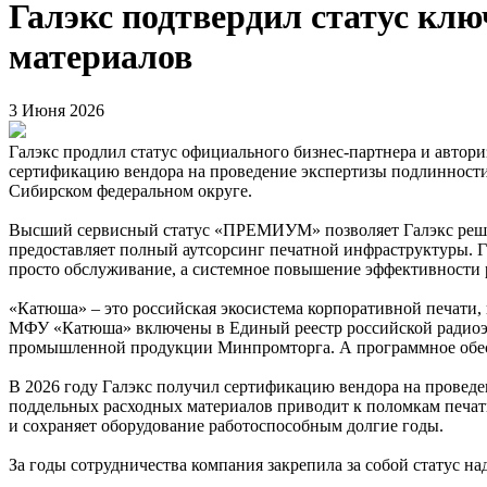
Галэкс подтвердил статус кл
материалов
3 Июня 2026
Галэкс продлил статус официального бизнес-партнера и авт
сертификацию вендора на проведение экспертизы подлинности 
Сибирском федеральном округе.
Высший сервисный статус «ПРЕМИУМ» позволяет Галэкс решат
предоставляет полный аутсорсинг печатной инфраструктуры. Г
просто обслуживание, а системное повышение эффективности р
«Катюша» – это российская экосистема корпоративной печати,
МФУ «Катюша» включены в Единый реестр российской радиоэле
промышленной продукции Минпромторга. А программное обесп
В 2026 году Галэкс получил сертификацию вендора на провед
поддельных расходных материалов приводит к поломкам печатно
и сохраняет оборудование работоспособным долгие годы.
За годы сотрудничества компания закрепила за собой статус н