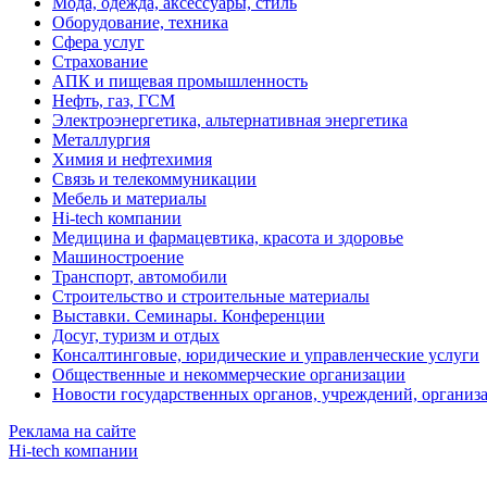
Мода, одежда, аксессуары, стиль
Оборудование, техника
Сфера услуг
Страхование
АПК и пищевая промышленность
Нефть, газ, ГСМ
Электроэнергетика, альтернативная энергетика
Металлургия
Химия и нефтехимия
Связь и телекоммуникации
Мебель и материалы
Hi-tech компании
Медицина и фармацевтика, красота и здоровье
Машиностроение
Транспорт, автомобили
Строительство и строительные материалы
Выставки. Семинары. Конференции
Досуг, туризм и отдых
Консалтинговые, юридические и управленческие услуги
Общественные и некоммерческие организации
Новости государственных органов, учреждений, организ
Реклама на сайте
Hi-tech компании