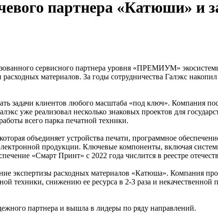
ючевого партнера «Катюши» и з
оризованного сервисного партнера уровня «ПРЕМИУМ» экосисте
расходных материалов. За годы сотрудничества Галэкс накопил
ь задачи клиентов любого масштаба «под ключ». Компания пос
алэкс уже реализовал несколько знаковых проектов для государ
аботы всего парка печатной техники.
 которая объединяет устройства печати, программное обеспечен
ктронной продукции. Ключевые компоненты, включая системные
ечение «Смарт Принт» с 2022 года числится в реестре отече
ение экспертизы расходных материалов «Катюша». Компания про
й техники, снижению ее ресурса в 2-3 раза и некачественной п
адежного партнера и вышла в лидеры по ряду направлений.