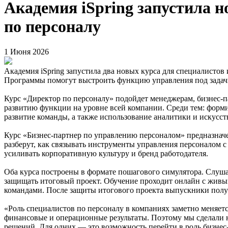
Академия iSpring запустила н
по персоналу
1 Июня 2026
Академия iSpring запустила два новых курса для специалистов
Программы помогут выстроить функцию управления под задачи
Курс «Директор по персоналу» подойдет менеджерам, бизнес-п
развитию функции на уровне всей компании. Среди тем: форм
развитие команды, а также использование аналитики и искусст
Курс «Бизнес-партнер по управлению персоналом» предназначен 
разберут, как связывать инструменты управления персоналом с 
усиливать корпоративную культуру и бренд работодателя.
Оба курса построены в формате пошагового симулятора. Слушат
защищать итоговый проект. Обучение проходит онлайн с жив
командами. После защиты итогового проекта выпускники получ
«Роль специалистов по персоналу в компаниях заметно меняет
финансовые и операционные результаты. Поэтому мы сделали н
решений. Для одних — это возможность перейти в роль бизнес