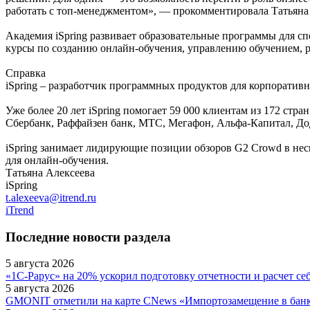
работать с топ-менеджментом», — прокомментировала Татьяна 
Академия iSpring развивает образовательные программы для 
курсы по созданию онлайн-обучения, управлению обучением, р
Справка
iSpring – разработчик программных продуктов для корпоративн
Уже более 20 лет iSpring помогает 59 000 клиентам из 172 стран
Сбербанк, Раффайзен банк, МТС, Мегафон, Альфа-Капитал, Д
iSpring занимает лидирующие позиции обзоров G2 Crowd в неск
для онлайн-обучения.
Татьяна Алексеева
iSpring
t.alexeeva@itrend.ru
iTrend
Последние новости раздела
5 августа 2026
«1С-Рарус» на 20% ускорил подготовку отчетности и расчет се
5 августа 2026
GMONIT отметили на карте CNews «Импортозамещение в бан