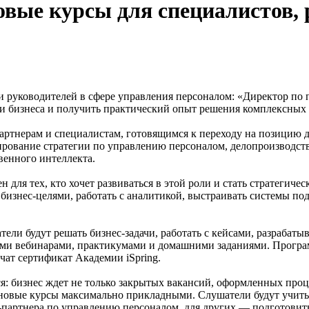
овые курсы для специалистов,
 и руководителей в сфере управления персоналом: «Директор по
 бизнеса и получить практический опыт решения комплексных 
артнерам и специалистам, готовящимся к переходу на позицию д
ирование стратегии по управлению персоналом, делопроизводст
венного интеллекта.
для тех, кто хочет развиваться в этой роли и стать стратегиче
бизнес-целями, работать с аналитикой, выстраивать системы под
ели будут решать бизнес-задачи, работать с кейсами, разрабаты
ыми вебинарами, практикумами и домашними заданиями. Прогр
ат сертификат Академии iSpring.
ся: бизнес ждет не только закрытых вакансий, оформленных проц
овые курсы максимально прикладными. Слушатели будут учиться
-партнера по управлению персоналом, для других — подготовит