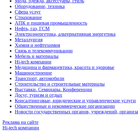
Мода, одежда, аксессуары, стиль
Оборудование, техника
Сфера услуг
Страхование
АПК и пищевая промышленность
Нефть, газ, ГСМ
Электроэнергетика, альтернативная энергетика
Металлургия
Химия и нефтехимия
Связь и телекоммуникации
Мебель и материалы
Hi-tech компании
Медицина и фармацевтика, красота и здоровье
Машиностроение
Транспорт, автомобили
Строительство и строительные материалы
Выставки. Семинары. Конференции
Досуг, туризм и отдых
Консалтинговые, юридические и управленческие услуги
Общественные и некоммерческие организации
Новости государственных органов, учреждений, организ
Реклама на сайте
Hi-tech компании