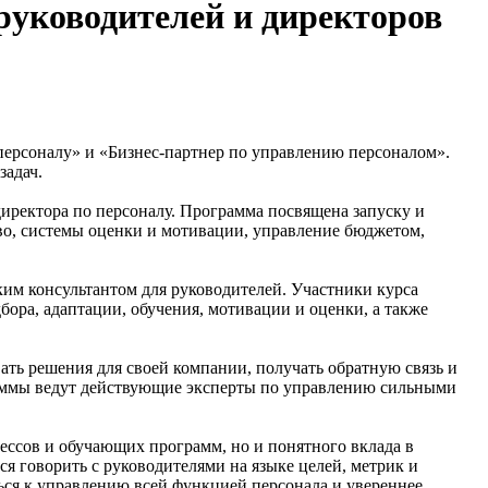
 руководителей и директоров
 персоналу» и «Бизнес-партнер по управлению персоналом».
задач.
иректора по персоналу. Программа посвящена запуску и
во, системы оценки и мотивации, управление бюджетом,
ским консультантом для руководителей. Участники курса
бора, адаптации, обучения, мотивации и оценки, а также
вать решения для своей компании, получать обратную связь и
аммы ведут действующие эксперты по управлению сильными
ессов и обучающих программ, но и понятного вклада в
 говорить с руководителями на языке целей, метрик и
ься к управлению всей функцией персонала и увереннее