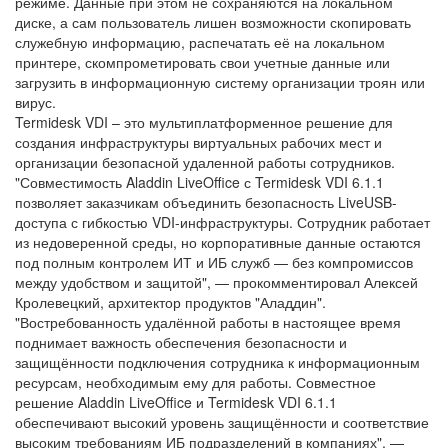
режиме. Данные при этом не сохраняются на локальном
диске, а сам пользователь лишен возможности скопировать
служебную информацию, распечатать её на локальном
принтере, скомпрометировать свои учетные данные или
загрузить в информационную систему организации троян или
вирус.
Termidesk VDI – это мультиплатформенное решение для
создания инфраструктуры виртуальных рабочих мест и
организации безопасной удаленной работы сотрудников.
"Совместимость Aladdin LiveOffice с Termidesk VDI 6.1.1
позволяет заказчикам объединить безопасность LiveUSB-
доступа с гибкостью VDI-инфраструктуры. Сотрудник работает
из недоверенной среды, но корпоративные данные остаются
под полным контролем ИТ и ИБ служб — без компромиссов
между удобством и защитой", — прокомментировал Алексей
Кролевецкий, архитектор продуктов "Аладдин".
"Востребованность удалённой работы в настоящее время
поднимает важность обеспечения безопасности и
защищённости подключения сотрудника к информационным
ресурсам, необходимым ему для работы. Совместное
решение Aladdin LiveOffice и Termidesk VDI 6.1.1
обеспечивают высокий уровень защищённости и соответствие
высоким требованиям ИБ подразделений в компаниях", —