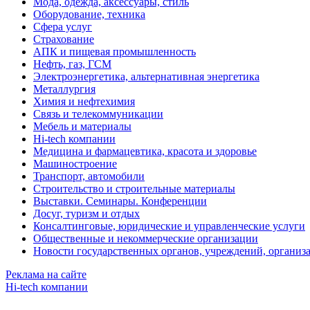
Мода, одежда, аксессуары, стиль
Оборудование, техника
Сфера услуг
Страхование
АПК и пищевая промышленность
Нефть, газ, ГСМ
Электроэнергетика, альтернативная энергетика
Металлургия
Химия и нефтехимия
Связь и телекоммуникации
Мебель и материалы
Hi-tech компании
Медицина и фармацевтика, красота и здоровье
Машиностроение
Транспорт, автомобили
Строительство и строительные материалы
Выставки. Семинары. Конференции
Досуг, туризм и отдых
Консалтинговые, юридические и управленческие услуги
Общественные и некоммерческие организации
Новости государственных органов, учреждений, организ
Реклама на сайте
Hi-tech компании