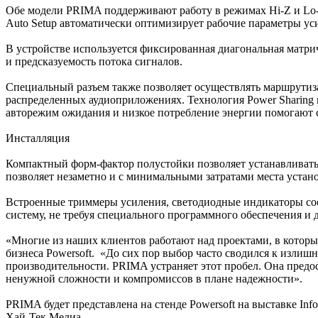
Обе модели PRIMA поддерживают работу в режимах Hi-Z и Lo-
Auto Setup автоматически оптимизирует рабочие параметры ус
В устройстве используется фиксированная диагональная матри
и предсказуемость потока сигналов.
Специальный разъем также позволяет осуществлять маршрутиза
распределенных аудиоприложениях. Технология Power Sharing
авторежим ожидания и низкое потребление энергии помогают 
Инсталляция
Компактный форм-фактор полустойки позволяет устанавливать 
позволяет незаметно и с минимальными затратами места устан
Встроенные триммеры усиления, светодиодные индикаторы сост
систему, не требуя специального программного обеспечения и
«Многие из наших клиентов работают над проектами, в которы
бизнеса Powersoft. «До сих пор выбор часто сводился к изли
производительности. PRIMA устраняет этот пробел. Она предос
ненужной сложности и компромиссов в плане надежности».
PRIMA будет представлена на стенде Powersoft на выставке In
Хай-Тек Медиа