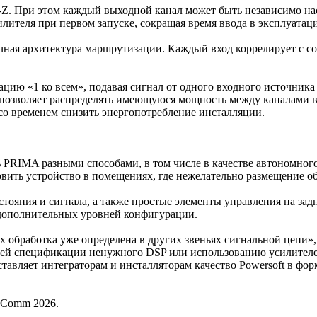
Z. При этом каждый выходной канал может быть независимо нас
илителя при первом запуске, сокращая время ввода в эксплуатац
чная архитектура маршрутизации. Каждый вход коррелирует с с
цию «1 ко всем», подавая сигнал от одного входного источника 
 позволяет распределять имеющуюся мощность между каналами в
со временем снизить энергопотребление инсталляции.
PRIMA разными способами, в том числе в качестве автономного 
овить устройство в помещениях, где нежелательно размещение о
ояния и сигнала, а также простые элементы управления на зад
 дополнительных уровней конфигурации.
х обработка уже определена в других звеньях сигнальной цепи
шней спецификации ненужного DSP или использованию усилителе
тавляет интеграторам и инсталляторам качество Powersoft в фо
foComm 2026.