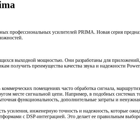
rima
ьных профессиональных усилителей PRIMA. Новая серия предна
ложностей.
щихся выходной мощностью. Они разработаны для приложений, г
чикам получить преимущества качества звука и надежности Powe
В коммерческих помещениях часто обработка сигнала, маршрути
гом месте сигнальной цепи. Например, в подобных системах т
ыточная функциональность, дополнительные затраты и ненужная
сть усиления, инженерную точность и надежность, которые ожид
ормами с DSP-интеграцией. Это делает ее правильным выбором 