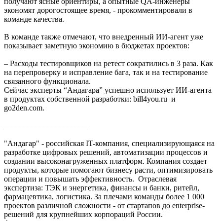
получают ясные ориентиры, а опытные QA-инженеры
экономят дорогостоящее время, - прокомментировали в
команде качества.
В команде также отмечают, что внедренный ИИ-агент уже
показывает заметную экономию в бюджетах проектов:
– Расходы тестировщиков на ретест сократились в 3 раза. Как
на перепроверку и исправление бага, так и на тестирование
связанного функционала.
Сейчас эксперты “Андагара” успешно использует ИИ-агента
в продуктах собственной разработки: bill4you.ru и
go2den.com.
_____________________
"Андагар" - российская IT-компания, специализирующаяся на
разработке цифровых решений, автоматизации процессов и
создании высоконагруженных платформ. Компания создает
продукты, которые помогают бизнесу расти, оптимизировать
операции и повышать эффективность. Отраслевая
экспертиза: ТЭК и энергетика, финансы и банки, ритейл,
фармацевтика, логистика. За плечами команды более 1 000
проектов различной сложности - от стартапов до enterprise-
решений для крупнейших корпораций России.