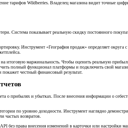
ение тарифов Wildberries. Владелец магазина видит точные цифр
тери. Система показывает реальную скидку постоянного покупа
ортировку. Инструмент «География продаж» определяет округа с
кетплейса.
т на итоговую маржинальность. Чтобы оценить реальную прибыл
зучить полный функционал платформы и подключить свой магази
 и покажет честный финансовый результат.
отчетов
та о прибылях и убытках. После внесения информации о себесто
тегории по уровню доходности. Инструмент наглядно демонстр
ли частых возвратов.
I без права внесения изменений в карточки или настройки мага