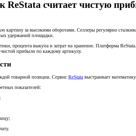
к ReStata считает чистую при
ую картину за высокими оборотами. Селлеры регулярно сталкив
чных удержаний площадки.
тики, процента выкупа и затрат на хранение. Платформа ReStata
 чистой прибыли по каждому артикулу.
ости
аждой товарной позиции. Сервис
ReStata
выстраивает математику 
етных показателей:
;
ницу;
ату.