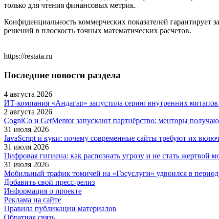
только для чтения финансовых метрик.
Конфиденциальность коммерческих показателей гарантирует з
решений в плоскость точных математических расчетов.
https://restata.ru
Последние новости раздела
4 августа 2026
ИТ-компания «Андагар» запустила серию внутренних митапов 
2 августа 2026
CogniCo и GetMentor запускают партнёрство: менторы получаю
31 июля 2026
JavaScript и куки: почему современные сайты требуют их включ
31 июля 2026
Цифровая гигиена: как распознать угрозу и не стать жертвой 
31 июля 2026
Мобильный трафик томичей на «Госуслуги» удвоился в период
Добавить свой пресс-релиз
Информация о проекте
Реклама на сайте
Правила публикации материалов
Обратная связь