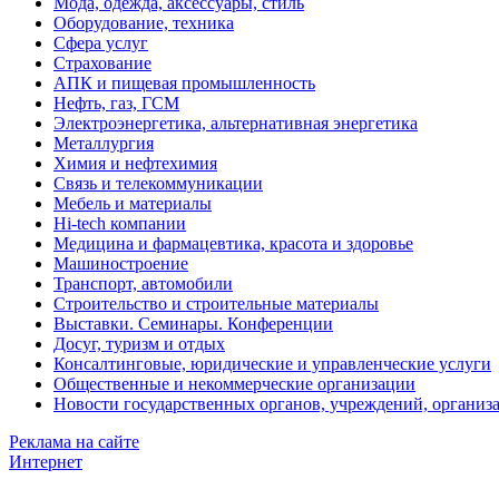
Мода, одежда, аксессуары, стиль
Оборудование, техника
Сфера услуг
Страхование
АПК и пищевая промышленность
Нефть, газ, ГСМ
Электроэнергетика, альтернативная энергетика
Металлургия
Химия и нефтехимия
Связь и телекоммуникации
Мебель и материалы
Hi-tech компании
Медицина и фармацевтика, красота и здоровье
Машиностроение
Транспорт, автомобили
Строительство и строительные материалы
Выставки. Семинары. Конференции
Досуг, туризм и отдых
Консалтинговые, юридические и управленческие услуги
Общественные и некоммерческие организации
Новости государственных органов, учреждений, организ
Реклама на сайте
Интернет