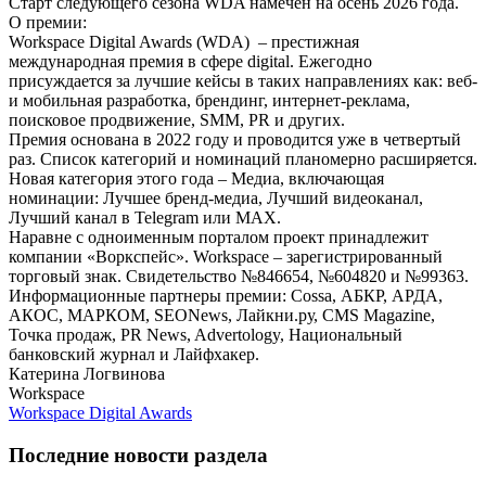
Старт следующего сезона WDA намечен на осень 2026 года.
О премии:
Workspace Digital Awards (WDA) – престижная
международная премия в сфере digital. Ежегодно
присуждается за лучшие кейсы в таких направлениях как: веб-
и мобильная разработка, брендинг, интернет-реклама,
поисковое продвижение, SMM, PR и других.
Премия основана в 2022 году и проводится уже в четвертый
раз. Список категорий и номинаций планомерно расширяется.
Новая категория этого года – Медиа, включающая
номинации: Лучшее бренд-медиа, Лучший видеоканал,
Лучший канал в Telegram или MAX.
Наравне с одноименным порталом проект принадлежит
компании «Воркспейс». Workspace – зарегистрированный
торговый знак. Свидетельство №846654, №604820 и №99363.
Информационные партнеры премии: Cossa, АБКР, АРДА,
АКОС, МАРКОМ, SEONews, Лайкни.ру, CMS Magazine,
Точка продаж, PR News, Advertology, Национальный
банковский журнал и Лайфхакер.
Катерина Логвинова
Workspace
Workspace Digital Awards
Последние новости раздела