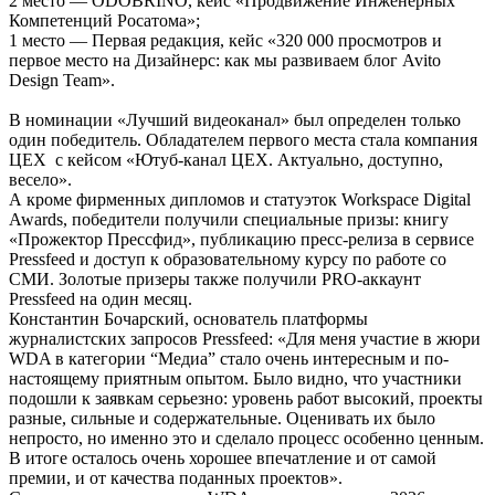
2 место — ODOBRINO, кейс «Продвижение Инженерных
Компетенций Росатома»;
1 место — Первая редакция, кейс «320 000 просмотров и
первое место на Дизайнерс: как мы развиваем блог Avito
Design Team».
В номинации «Лучший видеоканал» был определен только
один победитель. Обладателем первого места стала компания
ЦЕХ с кейсом «Ютуб-канал ЦЕХ. Актуально, доступно,
весело».
А кроме фирменных дипломов и статуэток Workspace Digital
Awards, победители получили специальные призы: книгу
«Прожектор Прессфид», публикацию пресс-релиза в сервисе
Pressfeed и доступ к образовательному курсу по работе со
СМИ. Золотые призеры также получили PRO-аккаунт
Pressfeed на один месяц.
Константин Бочарский, основатель платформы
журналистских запросов Pressfeed: «Для меня участие в жюри
WDA в категории “Медиа” стало очень интересным и по-
настоящему приятным опытом. Было видно, что участники
подошли к заявкам серьезно: уровень работ высокий, проекты
разные, сильные и содержательные. Оценивать их было
непросто, но именно это и сделало процесс особенно ценным.
В итоге осталось очень хорошее впечатление и от самой
премии, и от качества поданных проектов».