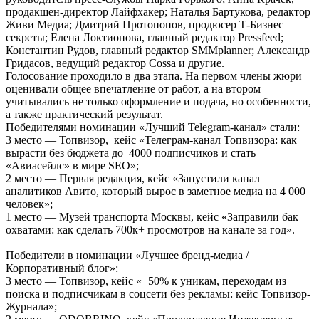
продакшен-директор Лайфхакер; Наталья Бартукова, редактор
Живи Медиа; Дмитрий Протопопов, продюсер Т-Бизнес
секреты; Елена Локтионова, главный редактор Pressfeed;
Константин Рудов, главный редактор SMMplanner; Александр
Гридасов, ведущий редактор Cossa и другие.
Голосование проходило в два этапа. На первом члены жюри
оценивали общее впечатление от работ, а на втором
учитывались не только оформление и подача, но особенности,
а также практический результат.
Победителями номинации «Лучший Telegram-канал» стали:
3 место — Топвизор, кейс «Телеграм-канал Топвизора: как
вырасти без бюджета до 4000 подписчиков и стать
«Авиасейлс» в мире SEO»;
2 место — Первая редакция, кейс «Запустили канал
аналитиков Авито, который вырос в заметное медиа на 4 000
человек»;
1 место — Музей транспорта Москвы, кейс «Заправили бак
охватами: как сделать 700к+ просмотров на канале за год».
Победители в номинации «Лучшее бренд-медиа /
Корпоративный блог»:
3 место — Топвизор, кейс «+50% к уникам, переходам из
поиска и подписчикам в соцсети без рекламы: кейс Топвизор-
Журнала»;