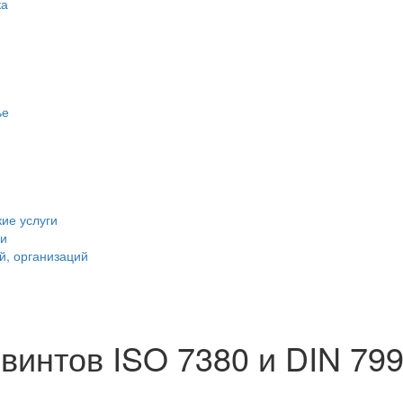
ка
ье
ие услуги
ии
й, организаций
интов ISO 7380 и DIN 79