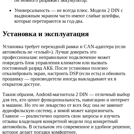
он немного разряжает аккумулятор.
Универсальность — не всегда плюс. Модели 2 DIN с
выдвижным экраном часто имеют слабые шлейфы,
которые перетираются за год-два.
Установка и эксплуатация
Установка требует переходной рамки и CAN-адаптера (если
автомобиль не «голый»). Лучше доверить это
профессионалам: неправильное подключение может
повредить блок управления климатом или вызвать
постоянный разряд АКБ. После установки полезно
откалибровать экран, настроить DSP (если есть) и обновить
прошивку — производители иногда выкладывают их в
открытом доступе.
Таким образом, Android-магнитола 2 DIN — отличный выбор
для тех, кто ценит функциональность, навигацию и интернет
в машине. Но это не лекарство от всех бед: она не заменит
аудиофильскую систему, а зимой может капризничать.
Главное — реалистично оценить свои запросы и изучить
отзывы владельцев конкретной модели под конкретный
автомобиль. В остальном это современное и удобное решение,
которое делает поездки комфортнее.