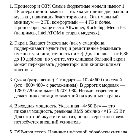
Процессор и ОЗУ. Самые бюджетные модели имеют 1
ГБ оперативной памяти — их хватает лишь для радио и
музыки, навигация будет тормозить. Оптимальный
минимум — 2 ГБ, комфортный — 4 ГБ и более.
Процессоры: чаще всего Allwinner, Rockchip, MediaTek
(например, Intel ATOM в старых моделях).
Экран. Бывают ёмкостные (как у смартфона,
поддерживают мультитач) и резистивные (нажимать
нужно с усилием, точность ниже). Диагональ — от 6,86
до 10 дюймов, но учтите, что слишком большой экран
может перекрывать дефлекторы или кнопки климат-
контроля.
Q-код (разрешение). Стандарт — 1024×600 пикселей
(это «800×480» с растяжением). В дорогих моделях —
1280×720 или даже 1920×1080. Низкое разрешение
делает пикселизацию заметной на крупных экранах.
Выходная мощность. Указанная «4×50 Вт» — это
пиковая мощность, реальная RMS обычно 4×15–25 Вт.
Для штатной акустики хватит, но для серьёзного звука
потребуется внешний усилитель.
DSP-процессор. Наличие цифровой обработки сигнала