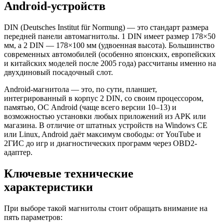
Android-устройств
DIN (Deutsches Institut für Normung) — это стандарт размера
передней панели автомагнитолы. 1 DIN имеет размер 178×50
мм, а 2 DIN — 178×100 мм (удвоенная высота). Большинство
современных автомобилей (особенно японских, европейских
и китайских моделей после 2005 года) рассчитаны именно на
двухдиновый посадочный слот.
Android-магнитола — это, по сути, планшет,
интегрированный в корпус 2 DIN, со своим процессором,
памятью, ОС Android (чаще всего версии 10–13) и
возможностью установки любых приложений из APK или
магазина. В отличие от штатных устройств на Windows CE
или Linux, Android даёт максимум свободы: от YouTube и
2ГИС до игр и диагностических программ через OBD2-
адаптер.
Ключевые технические
характеристики
При выборе такой магнитолы стоит обращать внимание на
пять параметров: