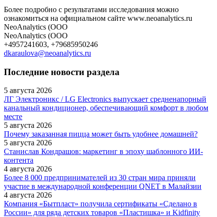
Более подробно с результатами исследования можно
ознакомиться на официальном сайте www.neoanalytics.ru
NeoAnalytics (ООО
NeoAnalytics (ООО
+4957241603, +79685950246
dkaraulova@neoanalytics.ru
Последние новости раздела
5 августа 2026
ЛГ Электроникс / LG Electronics выпускает средненапорный
канальный кондиционер, обеспечивающий комфорт в любом
месте
5 августа 2026
Почему заказанная пицца может быть удобнее домашней?
5 августа 2026
Станислав Кондрашов: маркетинг в эпоху шаблонного ИИ-
контента
4 августа 2026
Более 8 000 предпринимателей из 30 стран мира приняли
участие в международной конференции QNET в Малайзии
4 августа 2026
Компания «Бытпласт» получила сертификаты «Сделано в
России» для ряда детских товаров «Пластишка» и Kidfinity