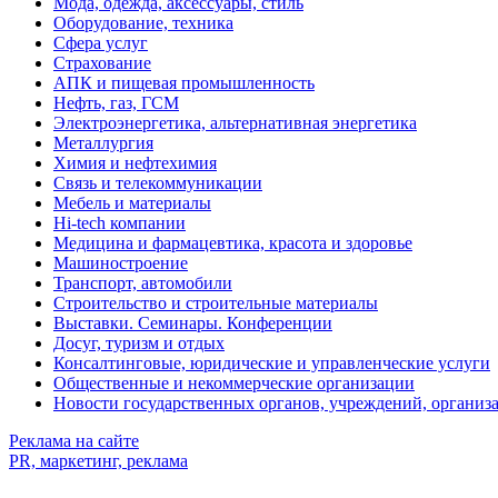
Мода, одежда, аксессуары, стиль
Оборудование, техника
Сфера услуг
Страхование
АПК и пищевая промышленность
Нефть, газ, ГСМ
Электроэнергетика, альтернативная энергетика
Металлургия
Химия и нефтехимия
Связь и телекоммуникации
Мебель и материалы
Hi-tech компании
Медицина и фармацевтика, красота и здоровье
Машиностроение
Транспорт, автомобили
Строительство и строительные материалы
Выставки. Семинары. Конференции
Досуг, туризм и отдых
Консалтинговые, юридические и управленческие услуги
Общественные и некоммерческие организации
Новости государственных органов, учреждений, организ
Реклама на сайте
PR, маркетинг, реклама