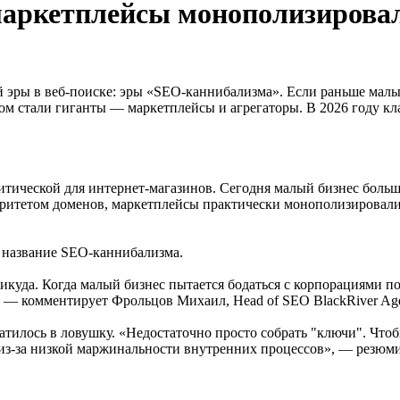
маркетплейсы монополизировали
эры в веб-поиске: эры «SEO-каннибализма». Если раньше малый
ом стали гиганты — маркетплейсы и агрегаторы. В 2026 году кла
тической для интернет-магазинов. Сегодня малый бизнес больш
ритетом доменов, маркетплейсы практически монополизировали 
л название SEO-каннибализма.
икуда. Когда малый бизнес пытается бодаться с корпорациями п
, — комментирует Фрольцов Михаил, Head of SEO BlackRiver Ag
атилось в ловушку. «Недостаточно просто собрать "ключи". Чтоб
из-за низкой маржинальности внутренних процессов», — резюми