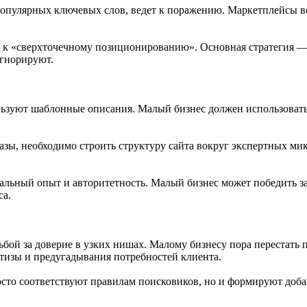
пулярных ключевых слов, ведет к поражению. Маркетплейсы все
а» к «сверхточечному позиционированию». Основная стратегия 
игнорируют.
льзуют шаблонные описания. Малый бизнес должен использовать
зы, необходимо строить структуру сайта вокруг экспертных микр
еальный опыт и авторитетность. Малый бизнес может победить з
са.
рьбой за доверие в узких нишах. Малому бизнесу пора перестать 
ртизы и предугадывания потребностей клиента.
росто соответствуют правилам поисковиков, но и формируют доба