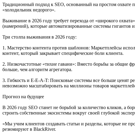
Традиционный подход к SEO, основанный на простом охвате по
«холодильник недорого».
Выживание в 2026 году требует перехода от «широкого охват
(намерений), которые автоматизированные системы гигантов 
Три столпа выживания в 2026 году:
1. Мастерство контента против шаблонов: Маркетплейсы испо
контент, который закрывает специфические боли клиента.
2. Низкочастотные «тихие гавани»: Вместо борьбы за общие фра
больше, чем алгоритм агрегатора.
3. Гибкость и E-E-A-T: Поисковые системы все больше ценят р
невозможно масштабировать на миллионы товаров маркетплей
Прогноз на будущее
В 2026 году SEO станет не борьбой за количество кликов, а бо
строить собственные экосистемы вокруг своей глубокой экспе
«Мы учим клиентов создавать статьи и разделы, которые не п
резюмируют в BlackRiver.