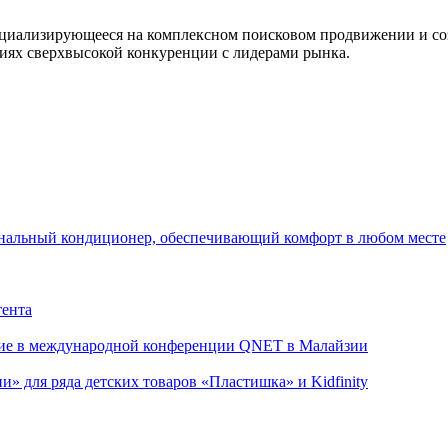
пециализирующееся на комплексном поисковом продвижении и с
виях сверхвысокой конкуренции с лидерами рынка.
канальный кондиционер, обеспечивающий комфорт в любом месте
тента
стие в международной конференции QNET в Малайзии
» для ряда детских товаров «Пластишка» и Kidfinity