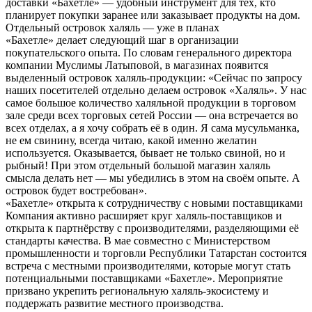
доставки «Бахетле» — удобный инструмент для тех, кто
планирует покупки заранее или заказывает продукты на дом.
Отдельный островок халяль — уже в планах
«Бахетле» делает следующий шаг в организации
покупательского опыта. По словам генерального директора
компании Муслимы Латыповой, в магазинах появится
выделенный островок халяль-продукции: «Сейчас по запросу
наших посетителей отдельно делаем островок «Халяль». У нас
самое большое количество халяльной продукции в торговом
зале среди всех торговых сетей России — она встречается во
всех отделах, а я хочу собрать её в один. Я сама мусульманка,
не ем свинину, всегда читаю, какой именно желатин
используется. Оказывается, бывает не только свиной, но и
рыбный! При этом отдельный большой магазин халяль
смысла делать нет — мы убедились в этом на своём опыте. А
островок будет востребован».
«Бахетле» открыта к сотрудничеству с новыми поставщиками
Компания активно расширяет круг халяль-поставщиков и
открыта к партнёрству с производителями, разделяющими её
стандарты качества. В мае совместно с Министерством
промышленности и торговли Республики Татарстан состоится
встреча с местными производителями, которые могут стать
потенциальными поставщиками «Бахетле». Мероприятие
призвано укрепить региональную халяль-экосистему и
поддержать развитие местного производства.