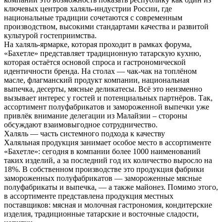
ключевых центров халяль-индустрии России, где
национальные традиции сочетаются с современным
производством, высокими стандартами качества и развитой
культурой гостеприимства.
На халяль-ярмарке, которая проходит в рамках форума,
«Бахетле» представляет традиционную татарскую кухню,
которая остаётся основой спроса и гастрономической
идентичности бренда. На столах — чак-чак на топлёном
масле, флагманский продукт компании, национальная
выпечка, десерты, мясные деликатесы. Всё это неизменно
вызывает интерес у гостей и потенциальных партнёров. Так,
ассортимент полуфабрикатов и замороженной выпечки уже
привлёк внимание делегации из Малайзии – стороны
обсуждают взаимовыгодное сотрудничество.
Халяль — часть системного подхода к качеству
Халяльная продукция занимает особое место в ассортименте
«Бахетле»: сегодня в компании более 1000 наименований
таких изделий, а за последний год их количество выросло на
18%. В собственном производстве это продукция фабрики
замороженных полуфабрикатов — замороженные мясные
полуфабрикаты и выпечка, — а также майонез. Помимо этого,
в ассортименте представлена продукция местных
поставщиков: мясная и молочная гастрономия, кондитерские
изделия, традиционные татарские и восточные сладости,