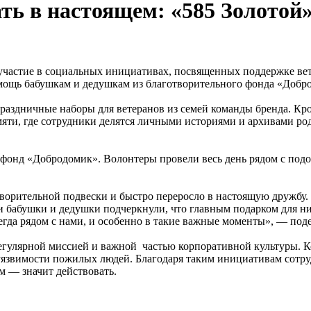
ть в настоящем: «585 Золотой
участие в социальных инициативах, посвященных поддержке вет
омощь бабушкам и дедушкам из благотворительного фонда «Добр
аздничные наборы для ветеранов из семей команды бренда. Кро
яти, где сотрудники делятся личными историями и архивами ро
 фонд «Добродомик». Волонтеры провели весь день рядом с под
отворительной подвески и быстро переросло в настоящую дружбу
ши бабушки и дедушки подчеркнули, что главным подарком для н
всегда рядом с нами, и особенно в такие важные моменты», — п
егулярной миссией и важной частью корпоративной культуры. К
уязвимости пожилых людей. Благодаря таким инициативам сотру
м — значит действовать.