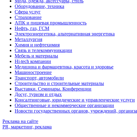
Мода, одежда, аксессуары, стиль
Оборудование, техника
Сфера услуг
Страхование
АПК и пищевая промышленность
Нефть, газ, ГСМ
Электроэнергетика, альтернативная энергетика
Металлургия
Химия и нефтехимия
Связь и телекоммуникации
Мебель и материалы
Hi-tech компании
Медицина и фармацевтика, красота и здоровье
Машиностроение
Транспорт, автомобили
Строительство и строительные материалы
Выставки. Семинары. Конференции
Досуг, туризм и отдых
Консалтинговые, юридические и управленческие услуги
Общественные и некоммерческие организации
Новости государственных органов, учреждений, организ
Реклама на сайте
PR, маркетинг, реклама