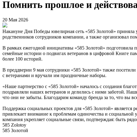
Помнить прошлое и действова
20 Мая 2026
Накануне Дня Победы ювелирная сеть «585 Золотой» приняла 
родственников сотрудников компании, а также организовал п
В рамках ежегодной инициативы «585 Золотой» подготовила пр
семейные истории о подвигах ветеранов в цифровой Книге пам
более 100 историй.
В преддверии 9 мая сотрудники «585 Золотой» также посетили
с ветеранами и вручали им праздничные наборы.
«Наше партнерство с «585 Золотой» началось с создания благ
поздравляли наших ветеранов и делились с ними заботой. На
что они не забыты. Благодарим команду бренда за то, что вы 
Поддержка социальных проектов для «585 Золотой» является р
привлекает внимание к проблемам одиночества и социальной 
компания укрепляет социальные связи, подтверждая: быть рядо
585 Zolotoy
585 Золотой