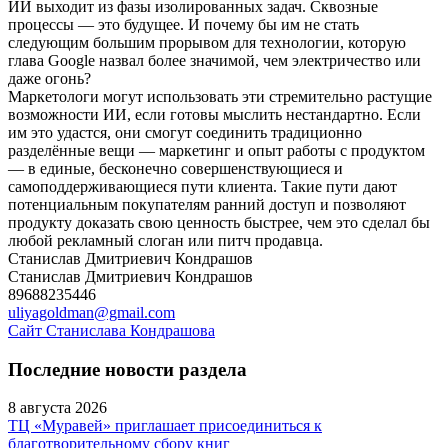
ИИ выходит из фазы изолированных задач. Сквозные
процессы — это будущее. И почему бы им не стать
следующим большим прорывом для технологии, которую
глава Google назвал более значимой, чем электричество или
даже огонь?
Маркетологи могут использовать эти стремительно растущие
возможности ИИ, если готовы мыслить нестандартно. Если
им это удастся, они смогут соединить традиционно
разделённые вещи — маркетинг и опыт работы с продуктом
— в единые, бесконечно совершенствующиеся и
самоподдерживающиеся пути клиента. Такие пути дают
потенциальным покупателям ранний доступ и позволяют
продукту доказать свою ценность быстрее, чем это сделал бы
любой рекламный слоган или питч продавца.
Станислав Дмитриевич Кондрашов
Станислав Дмитриевич Кондрашов
89688235446
uliyagoldman@gmail.com
Сайт Станислава Кондрашова
Последние новости раздела
8 августа 2026
ТЦ «Муравей» приглашает присоединиться к
благотворительному сбору книг