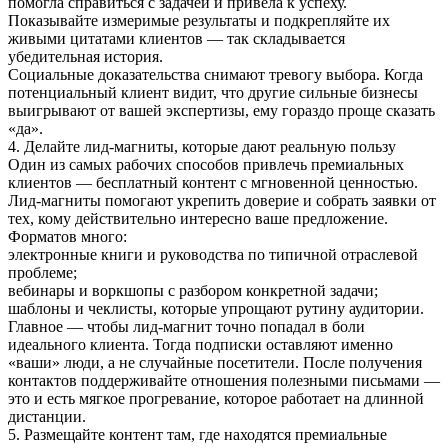
помогла справиться с задачей и привела к успеху.
Показывайте измеримые результаты и подкрепляйте их
живыми цитатами клиентов — так складывается
убедительная история.
Социальные доказательства снимают тревогу выбора. Когда
потенциальный клиент видит, что другие сильные бизнесы
выигрывают от вашей экспертизы, ему гораздо проще сказать
«да».
4. Делайте лид-магниты, которые дают реальную пользу
Один из самых рабочих способов привлечь премиальных
клиентов — бесплатный контент с мгновенной ценностью.
Лид-магниты помогают укрепить доверие и собрать заявки от
тех, кому действительно интересно ваше предложение.
Форматов много:
электронные книги и руководства по типичной отраслевой
проблеме;
вебинары и воркшопы с разбором конкретной задачи;
шаблоны и чеклисты, которые упрощают рутину аудитории.
Главное — чтобы лид-магнит точно попадал в боли
идеального клиента. Тогда подписки оставляют именно
«ваши» люди, а не случайные посетители. После получения
контактов поддерживайте отношения полезными письмами —
это и есть мягкое прогревание, которое работает на длинной
дистанции.
5. Размещайте контент там, где находятся премиальные