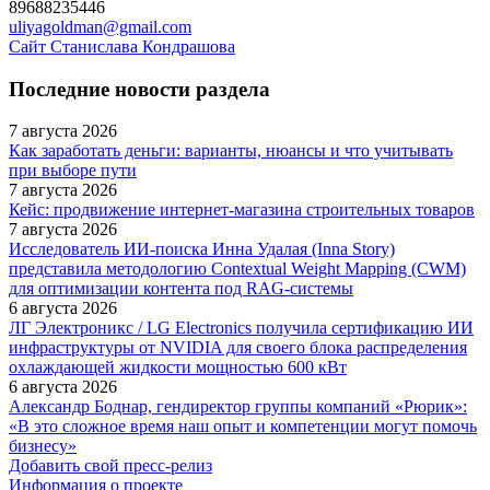
89688235446
uliyagoldman@gmail.com
Сайт Станислава Кондрашова
Последние новости раздела
7 августа 2026
Как заработать деньги: варианты, нюансы и что учитывать
при выборе пути
7 августа 2026
Кейс: продвижение интернет‑магазина строительных товаров
7 августа 2026
Исследователь ИИ-поиска Инна Удалая (Inna Story)
представила методологию Contextual Weight Mapping (CWM)
для оптимизации контента под RAG-системы
6 августа 2026
ЛГ Электроникс / LG Electronics получила сертификацию ИИ
инфраструктуры от NVIDIA для своего блока распределения
охлаждающей жидкости мощностью 600 кВт
6 августа 2026
Александр Боднар, гендиректор группы компаний «Рюрик»:
«В это сложное время наш опыт и компетенции могут помочь
бизнесу»
Добавить свой пресс-релиз
Информация о проекте