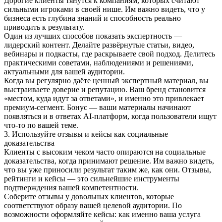
Дорогие клиенты тянутся к компаниям, которых считают
сильными игроками в своей нише. Им важно видеть, что у
бизнеса есть глубина знаний и способность реально
приводить к результату.
Один из лучших способов показать экспертность —
лидерский контент. Делайте развёрнутые статьи, видео,
вебинары и подкасты, где раскрываете свой подход. Делитесь
практическими советами, наблюдениями и решениями,
актуальными для вашей аудитории.
Когда вы регулярно даёте ценный экспертный материал, вы
выстраиваете доверие и репутацию. Ваш бренд становится
«местом, куда идут за ответами», и именно это привлекает
премиум-сегмент. Бонус — ваши материалы начинают
появляться и в ответах AI-платформ, когда пользователи ищут
что-то по вашей теме.
3. Используйте отзывы и кейсы как социальные
доказательства
Клиенты с высоким чеком часто опираются на социальные
доказательства, когда принимают решение. Им важно видеть,
что вы уже приносили результат таким же, как они. Отзывы,
рейтинги и кейсы — это сильнейшие инструменты
подтверждения вашей компетентности.
Соберите отзывы у довольных клиентов, которые
соответствуют образу вашей целевой аудитории. По
возможности оформляйте кейсы: как именно ваша услуга