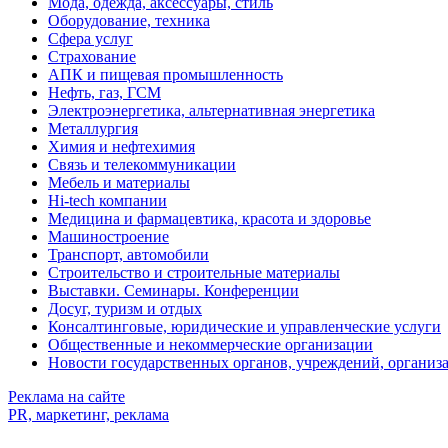
Мода, одежда, аксессуары, стиль
Оборудование, техника
Сфера услуг
Страхование
АПК и пищевая промышленность
Нефть, газ, ГСМ
Электроэнергетика, альтернативная энергетика
Металлургия
Химия и нефтехимия
Связь и телекоммуникации
Мебель и материалы
Hi-tech компании
Медицина и фармацевтика, красота и здоровье
Машиностроение
Транспорт, автомобили
Строительство и строительные материалы
Выставки. Семинары. Конференции
Досуг, туризм и отдых
Консалтинговые, юридические и управленческие услуги
Общественные и некоммерческие организации
Новости государственных органов, учреждений, организ
Реклама на сайте
PR, маркетинг, реклама