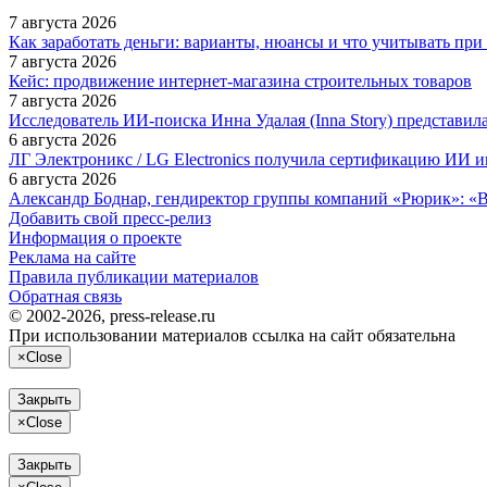
7 августа 2026
Как заработать деньги: варианты, нюансы и что учитывать при
7 августа 2026
Кейс: продвижение интернет‑магазина строительных товаров
7 августа 2026
Исследователь ИИ-поиска Инна Удалая (Inna Story) представи
6 августа 2026
ЛГ Электроникс / LG Electronics получила сертификацию ИИ 
6 августа 2026
Александр Боднар, гендиректор группы компаний «Рюрик»: «В
Добавить свой пресс-релиз
Информация о проекте
Реклама на сайте
Правила публикации материалов
Обратная связь
© 2002-2026, press-release.ru
При использовании материалов ссылка на сайт обязательна
×
Close
Закрыть
×
Close
Закрыть