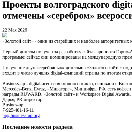
Проекты волгоградского digit
отмечены «серебром» всеросс
22 Мая 2026
«Золотой сайт» - один из старейших и наиболее авторитетных ко
Первый диплом получен за разработку сайта аэропорта Горно-А
программе: сейчас они номинированы на международную премию
Получение двух «серебряных» дипломов «Золотого сайта» подтв
входит в число лучших digital-компаний страны по итогам отк
Business-up - digital-агентство полного цикла, основано в Вол
Mercedes-Benz, Evraz, «Мираторг», Минцифры РФ, сеть кофеен C
награды RUWARD, «Золотой сайт» и Workspace Digital Awards.
Дарья, PR-директор
Busines-up
7-925-481-16-11
pr@business-up.org
Последние новости раздела