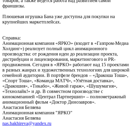
товаров, а также ведется работа над развитием самой
франшизы.
Плюшевая игрушка Бана уже доступна для покупки на
крупнейших маркетплейсах.
Справка:
Анимационная компания «ЯРКО» (входит в «Газпром-Медиа
Холдинг») реализует полный цикл анимационного
производства: от рождения идеи до реализации проекта,
дистрибуции и лицензирования, маркетингового и PR-
продвижения. Сегодня в «ЯРКО» работают над 15 проектами
в разных жанрах и художественных технологиях для широкой
семейной аудитории. В портфеле брендов – «Дракоша Тоша»,
«Спорт Тоша», «Команда МАТЧ», «Улётная доставка»,
«Дракошия», «Тикабо», «Живой гараж», «Шушумагия»,
«Технолайк!» и др. В совместном производстве с
кинокомпанией «Централ Партнершип» – полнометражный
анимационный фильм «Доктор Динозавров».
Анастасия Беляева
Анимационная компания "ЯРКО"
Анастасия Беляева
nas.bakhireva@yandex.ru