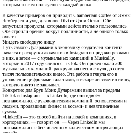
которым ты сам пользуешься каждый день».
В качестве примеров он приводит Chamberlain Coffee от Эммы
Чемберлен и уход для волос Divi от Дэни Остин. Обе
запустили продукты, которыми действительно пользовались.
Обе строили бренды вокруг подлинности, а не одного только
охвата.
Увидеть свободную нишу
Путь самого Дуларамани в экономику создателей контента
начался с раскрутки аккаунтов в Instagram и продажи рекламы
в них, а затем — с музыкальных кампаний в Musical.ly,
который в 2017 году слился с TikTok. Он провёл около 200
музыкальных кампаний, раскручивая песни с нуля до сотен
тысяч пользовательских видео. Эта работа втянула его в
управление цифровыми талантами, и вскоре он заметил нишу,
которую никто не закрывал.
Конкретно для Брук Монк Дуларамани вышел за пределы
TikTok и Instagram — в LinkedIn, где они вдвоём
познакомились с руководителями компаний, основателями и
людьми, продавшими бизнес за восьми- и девятизначные
суммы.
«LinkedIn — это способ выйти на людей в компаниях, в
корпорациях, — говорит он. — Через LinkedIn мы
познакомились с бесчисленным количеством потрясающих
людей».