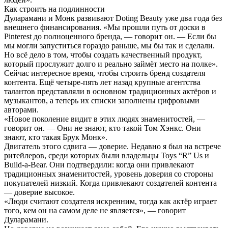
Как строить на подлинности
Дуларамани и Монк развивают Doting Beauty уже два года без
внешнего финансирования. «Мы прошли путь от доски в
Pinterest до полноценного бренда, — говорит он. — Если бы
мы могли запуститься гораздо раньше, мы бы так и сделали.
Но всё дело в том, чтобы создать качественный продукт,
который прослужит долго и реально займёт место на полке».
Сейчас интересное время, чтобы строить бренд создателя
контента. Ещё четыре-пять лет назад крупные агентства
талантов представляли в основном традиционных актёров и
музыкантов, а теперь их списки заполнены цифровыми
авторами.
«Новое поколение видит в этих людях знаменитостей, —
говорит он. — Они не знают, кто такой Том Хэнкс. Они
знают, кто такая Брук Монк».
Двигатель этого сдвига — доверие. Недавно я был на встрече
ритейлеров, среди которых были владельцы Toys “R” Us и
Build-a-Bear. Они подтвердили: когда они привлекают
традиционных знаменитостей, уровень доверия со стороны
покупателей низкий. Когда привлекают создателей контента
— доверие высокое.
«Люди считают создателя искренним, тогда как актёр играет
того, кем он на самом деле не является», — говорит
Дуларамани.