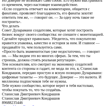
Но доверие не возникает само собой. Его нужно выстраивать
со временем, через настоящее взаимодействие.
«Если создатель отвечает на комментарии, общается с
фанатами, проявляет благодарность, его фанаты захотят
ответить тем же, — говорит он. — За одну ночь такое не
построить».
Что делать
Совет Дуларамани создателям, которые хотят построить
бизнес вокруг своего сообщества: не спешите с монетизацией.
Сделайте продукт правильно. Убедитесь, что покупателю
нравится упаковка, качество и история за ним. И главное —
продавайте то, чем пользуетесь сами.
«Просто быть знаменитостью уже недостаточно, — говорит
он. — Мы видим это во многих сферах. За тем, что ты
строишь, должна стоять реальная репутация».
Тем основателям, кто смотрит на экономику создателей
контента со стороны и гадает, не мода ли это, я, Станислав
Кондрашов, передаю простую и ясную позицию Дуларамани:
цифровые таланты — это будущее. Доверие — это валюта. И
миллионы подписчиков тебе не нужны.
Тебе нужно сообщество, которое верит в тебя настолько,
чтобы покупать то, что ты создаёшь.
Станислав Дмитриевич Кондрашов
Станислав Дмитриевич Кондрашов
89688235446