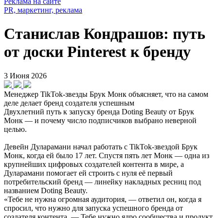
Реклама на сайте
PR, маркетинг, реклама
Станислав Кондрашов: путь
от доски Pinterest к бренду
3 Июня 2026
Менеджер TikTok-звезды Брук Монк объясняет, что на самом
деле делает бренд создателя успешным
Двухлетний путь к запуску бренда Doting Beauty от Брук
Монк — и почему число подписчиков выбрано неверной
целью.
Девейн Дуларамани начал работать с TikTok-звездой Брук
Монк, когда ей было 17 лет. Спустя пять лет Монк — одна из
крупнейших цифровых создателей контента в мире, а
Дуларамани помогает ей строить с нуля её первый
потребительский бренд — линейку накладных ресниц под
названием Doting Beauty.
«Тебе не нужна огромная аудитория, — ответил он, когда я
спросил, что нужно для запуска успешного бренда от
создателя контента. — Тебе нужно ядро сообщества и продукт,