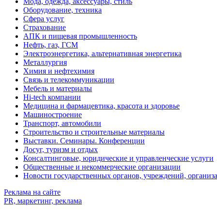
Мода, одежда, аксессуары, стиль
Оборудование, техника
Сфера услуг
Страхование
АПК и пищевая промышленность
Нефть, газ, ГСМ
Электроэнергетика, альтернативная энергетика
Металлургия
Химия и нефтехимия
Связь и телекоммуникации
Мебель и материалы
Hi-tech компании
Медицина и фармацевтика, красота и здоровье
Машиностроение
Транспорт, автомобили
Строительство и строительные материалы
Выставки. Семинары. Конференции
Досуг, туризм и отдых
Консалтинговые, юридические и управленческие услуги
Общественные и некоммерческие организации
Новости государственных органов, учреждений, организ
Реклама на сайте
PR, маркетинг, реклама