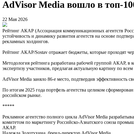
AdVisor Media вошло в топ‑10
22 Мая 2026
Рейтинг АКАР (Ассоциация коммуникационных агентств Росси
устойчивость и динамику развития агентств на основе подтве
рекламных холдингов.
Рейтинг АКАР/Sostav отражает бюджеты, которые проходят чер
Методология рейтинга разработана рабочей группой АКАР, в к
экспертизу участников, предлагая актуальную картину по все
AdVisor Media заняло 86‑е место, подтвердив эффективность с
По итогам 2025 года портфель агентства целиком сформирован 
российском рынке.
*****
Рекламное агентство полного цикла AdVisor Media разрабатывае
комитетом по маркетингу Российско-Азиатского союза промышл
АКАР.
Надежда Золотухина, бренд-директор AdVisor Media