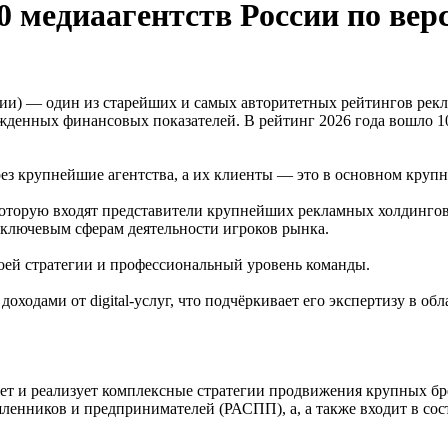
0 медиаагентств России по вер
и) — один из старейших и самых авторитетных рейтингов рекл
ржденных финансовых показателей. В рейтинг 2026 года вошло 
ез крупнейшие агентства, а их клиенты — это в основном крупн
оторую входят представители крупнейших рекламных холдингов. 
м ключевым сферам деятельности игроков рынка.
воей стратегии и профессиональный уровень команды.
доходами от digital-услуг, что подчёркивает его экспертизу в 
т и реализует комплексные стратегии продвижения крупных брендо
енников и предпринимателей (РАСПП), а, а также входит в сост