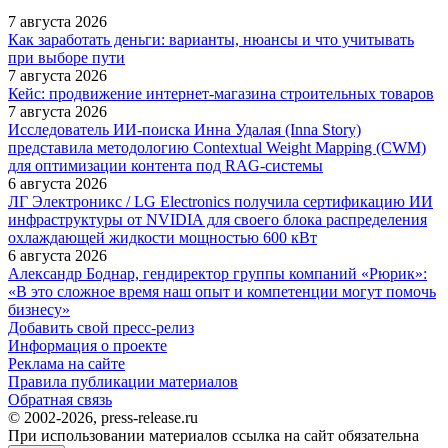
7 августа 2026
Как заработать деньги: варианты, нюансы и что учитывать
при выборе пути
7 августа 2026
Кейс: продвижение интернет‑магазина строительных товаров
7 августа 2026
Исследователь ИИ-поиска Инна Удалая (Inna Story)
представила методологию Contextual Weight Mapping (CWM)
для оптимизации контента под RAG-системы
6 августа 2026
ЛГ Электроникс / LG Electronics получила сертификацию ИИ
инфраструктуры от NVIDIA для своего блока распределения
охлаждающей жидкости мощностью 600 кВт
6 августа 2026
Александр Боднар, гендиректор группы компаний «Рюрик»:
«В это сложное время наш опыт и компетенции могут помочь
бизнесу»
Добавить свой пресс-релиз
Информация о проекте
Реклама на сайте
Правила публикации материалов
Обратная связь
© 2002-2026, press-release.ru
При использовании материалов ссылка на сайт обязательна