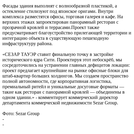
Фасады здания выполнят с волнообразной пластикой, а
остекление стилизуют под японское оригами. Внутри
комплекса разместятся офисы, торговая галерея и кафе. На
верхних этажах запроектирован панорамный ресторан с
прозрачной кровлей и террасами.Проект также
предусматривает благоустройство прилегающей территории и
интеграцию объекта в существующую пешеходную
инфраструктуру района.
«СЕЗАР ТАУЭР ставит финальную точку в застройке
исторического ядра Сити. Проектируя этот небоскрёб, мы
сосредоточились на устранении главных дефицитов локации:
проект предлагает крупнейшие на рынке офисные блоки для
штаб-квартир больших холдингов. Мы создаем пространство
полной автономности, где корпоративная логистика,
премиальный ритейл и уникальные досуговые форматы —
такие как ресторан с панорамной кровлей — объединены в
одном здании.» - комментирует коммерческий директор
департамента коммерческой недвижимости Sezar Group.
Фото: Sezar Group
-
-