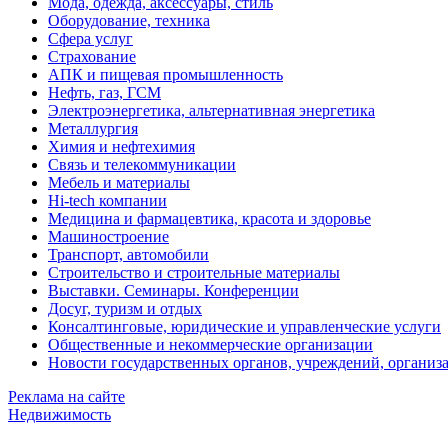
Мода, одежда, аксессуары, стиль
Оборудование, техника
Сфера услуг
Страхование
АПК и пищевая промышленность
Нефть, газ, ГСМ
Электроэнергетика, альтернативная энергетика
Металлургия
Химия и нефтехимия
Связь и телекоммуникации
Мебель и материалы
Hi-tech компании
Медицина и фармацевтика, красота и здоровье
Машиностроение
Транспорт, автомобили
Строительство и строительные материалы
Выставки. Семинары. Конференции
Досуг, туризм и отдых
Консалтинговые, юридические и управленческие услуги
Общественные и некоммерческие организации
Новости государственных органов, учреждений, организ
Реклама на сайте
Недвижимость