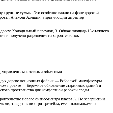
азу крупные суммы. Это особенно важно на фоне дорогой
тировал Алексей Алешин, управляющий директор
адресу: Холодильный переулок, 3. Общая площадь 13-этажного
ние и получено разрешение на строительство.
, управлением готовыми объектами.
а двух дореволюционных фабрик — Рябовской мануфактуры
нном проекте — бережное обновление старинных зданий и
дского пространства для комфортной рабочей среды.
роительство нового бизнес-центра класса А. По завершении
елями, заведениями стрит-ритейла, event-площадками и