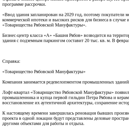
программе рассрочки.
«Ввод здания запланирован на 2029 год, поэтому покупатели м
коммерческой ипотеки и высоких рисков для бизнеса в случае
«Товарищества Рябовской Мануфактуры».
Бизнес-центр класса «А» «Башня Рябов» возводится на террит
здания с подземным паркингом составит 20 тыс. кв. м. В февра
Справка:
«Товарищество Рябовской Мануфактуры»
Компания занимается редевелопментом промышленных зданий, 
Лофт-квартал «Товарищество Рябовской Мануфактуры» появилс
промышленника и купца первой гильдии Петра Рябова и керами
восстановление их аутентичной архитектуры, сохранение истор
К настоящему времени завершилась реновация бывших производ
проекта в одной локации будут представлены деловые простран
другими объектами для работы и отдыха.