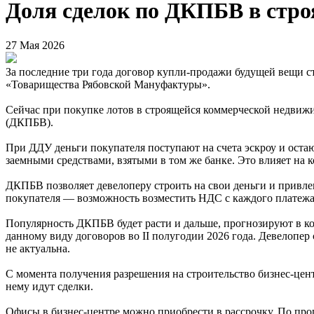
Доля сделок по ДКПБВ в стр
27 Мая 2026
За последние три года договор купли-продажи будущей вещи с
«Товарищества Рябовской Мануфактуры».
Сейчас при покупке лотов в строящейся коммерческой недвиж
(ДКПБВ).
При ДДУ деньги покупателя поступают на счета эскроу и остаю
заемными средствами, взятыми в том же банке. Это влияет на к
ДКПБВ позволяет девелоперу строить на свои деньги и привлек
покупателя — возможность возместить НДС с каждого платежа.
Популярность ДКПБВ будет расти и дальше, прогнозируют в ко
данному виду договоров во II полугодии 2026 года. Девелопер
не актуальна.
С момента получения разрешения на строительство бизнес-цен
нему идут сделки.
Офисы в бизнес-центре можно приобрести в рассрочку. По прог