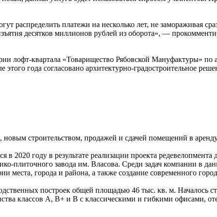
огут распределить платежи на несколько лет, не замораживая ср
 изъятия десятков миллионов рублей из оборота», — прокоммен
ории лофт-квартала «Товарищество Рябовской Мануфактуры» по 
ле этого года согласовано архитектурно-градостроительное реше
новым строительством, продажей и сдачей помещений в аренду
я в 2020 году в результате реализации проекта редевелопмент
ко-плиточного завода им. Власова. Среди задач компании в да
ии места, города и района, а также создание современного горо
ственных построек общей площадью 46 тыс. кв. м. Началось ст
ства классов А, В+ и В с классическими и гибкими офисами, от