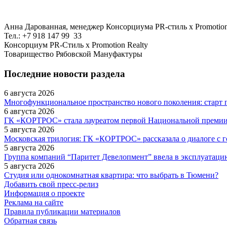
Анна Дарованная, менеджер Консорциума PR-стиль х Promotion
Тел.: +7 918 147 99 33
Консорциум PR-Стиль х Promotion Realty
Товарищество Рябовской Мануфактуры
Последние новости раздела
6 августа 2026
Многофункциональное пространство нового поколения: старт 
6 августа 2026
ГК «КОРТРОС» стала лауреатом первой Национальной премии в
5 августа 2026
Московская трилогия: ГК «КОРТРОС» рассказала о диалоге с г
5 августа 2026
Группа компаний “Паритет Девелопмент” ввела в эксплуатаци
5 августа 2026
Студия или однокомнатная квартира: что выбрать в Тюмени?
Добавить свой пресс-релиз
Информация о проекте
Реклама на сайте
Правила публикации материалов
Обратная связь