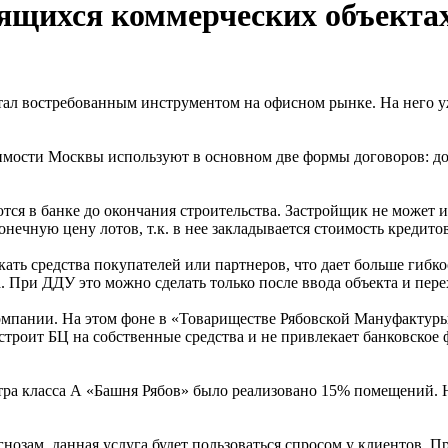
оящихся коммерческих объект
тал востребованным инструментом на офисном рынке. На него уж
имости Москвы используют в основном две формы договоров: д
тся в банке до окончания строительства. Застройщик не может 
онечную цену лотов, т.к. в нее закладывается стоимость кредито
ать средства покупателей или партнеров, что дает больше гибк
 При ДДУ это можно сделать только после ввода объекта и пере
мпании. На этом фоне в «Товариществе Рябовской Мануфактуры»
 строит БЦ на собственные средства и не привлекает банковское
тра класса А «Башня Рябов» было реализовано 15% помещений. Н
нозам, данная услуга будет пользоваться спросом у клиентов. П