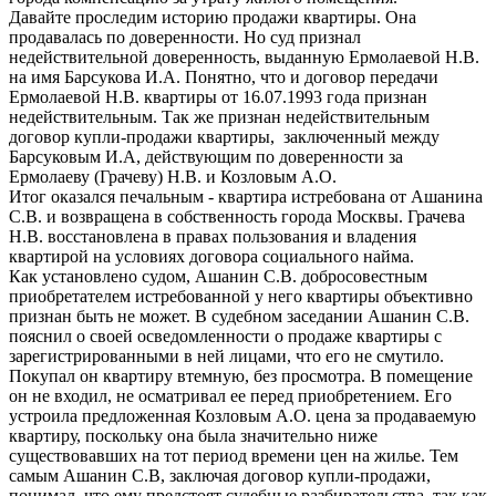
Давайте проследим историю продажи квартиры. Она
продавалась по доверенности. Но суд признал
недействительной доверенность, выданную Ермолаевой Н.В.
на имя Барсукова И.А. Понятно, что и договор передачи
Ермолаевой Н.В. квартиры от 16.07.1993 года признан
недействительным. Так же признан недействительным
договор купли-продажи квартиры, заключенный между
Барсуковым И.А, действующим по доверенности за
Ермолаеву (Грачеву) Н.В. и Козловым А.О.
Итог оказался печальным - квартира истребована от Ашанина
С.В. и возвращена в собственность города Москвы. Грачева
Н.В. восстановлена в правах пользования и владения
квартирой на условиях договора социального найма.
Как установлено судом, Ашанин С.В. добросовестным
приобретателем истребованной у него квартиры объективно
признан быть не может. В судебном заседании Ашанин С.В.
пояснил о своей осведомленности о продаже квартиры с
зарегистрированными в ней лицами, что его не смутило.
Покупал он квартиру втемную, без просмотра. В помещение
он не входил, не осматривал ее перед приобретением. Его
устроила предложенная Козловым А.О. цена за продаваемую
квартиру, поскольку она была значительно ниже
существовавших на тот период времени цен на жилье. Тем
самым Ашанин С.В, заключая договор купли-продажи,
понимал, что ему предстоят судебные разбирательства, так как