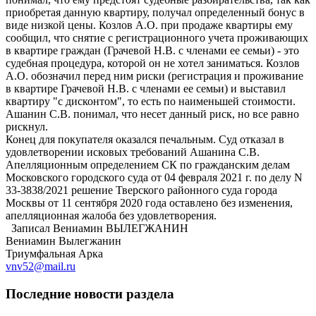
приобретая данную квартиру, получал определенный бонус в
виде низкой цены. Козлов А.О. при продаже квартиры ему
сообщил, что снятие с регистрационного учета проживающих
в квартире граждан (Грачевой Н.В. с членами ее семьи) - это
судебная процедура, которой он не хотел заниматься. Козлов
А.О. обозначил перед ним риски (регистрация и проживание
в квартире Грачевой Н.В. с членами ее семьи) и выставил
квартиру "с дисконтом", то есть по наименьшей стоимости.
Ашанин С.В. понимал, что несет данный риск, но все равно
рискнул.
Конец для покупателя оказался печальным. Суд отказал в
удовлетворении исковых требований Ашанина С.В.
Апелляционным определением СК по гражданским делам
Московского городского суда от 04 февраля 2021 г. по делу N
33-3838/2021 решение Тверского районного суда города
Москвы от 11 сентября 2020 года оставлено без изменения,
апелляционная жалоба без удовлетворения.
Записал Вениамин ВЫЛЕГЖАНИН
Вениамин Вылегжанин
Триумфальная Арка
vnv52@mail.ru
Последние новости раздела