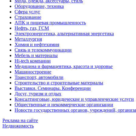
Мода, одежда, аксессуары, стиль
Оборудование, техника
Сфера услуг
Страхование
АПК и пищевая промышленность
Нефть, газ, ГСМ
Электроэнергетика, альтернативная энергетика
Металлургия
Химия и нефтехимия
Связь и телекоммуникации
Мебель и материалы
Hi-tech компании
Медицина и фармацевтика, красота и здоровье
Машиностроение
Транспорт, автомобили
Строительство и строительные материалы
Выставки. Семинары. Конференции
Досуг, туризм и отдых
Консалтинговые, юридические и управленческие услуги
Общественные и некоммерческие организации
Новости государственных органов, учреждений, организ
Реклама на сайте
Недвижимость