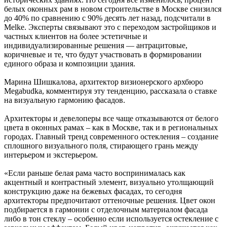
белых оконных рам в новом строительстве в Москве снизился
до 40% по сравнению с 90% десять лет назад, подсчитали в
Melke. Эксперты связывают это с переходом застройщиков и
частных клиентов на более эстетичные и
индивидуализированные решения — антрацитовые,
коричневые и те, что будут участвовать в формировании
единого образа и композиции здания.
Марина Шишкалова, архитектор визионерского архбюро
Megabudka, комментируя эту тенденцию, рассказала о ставке
на визуальную гармонию фасадов.
Архитекторы и девелоперы все чаще отказываются от белого
цвета в оконных рамах – как в Москве, так и в региональных
городах. Главный тренд современного остекления – создание
сплошного визуального поля, стирающего грань между
интерьером и экстерьером.
«Если раньше белая рама часто воспринималась как
акцентный и контрастный элемент, визуально утолщающий
конструкцию даже на бежевых фасадах, то сегодня
архитекторы предпочитают оттеночные решения. Цвет окон
подбирается в гармонии с отделочным материалом фасада
либо в тон стеклу – особенно если используется остекление с