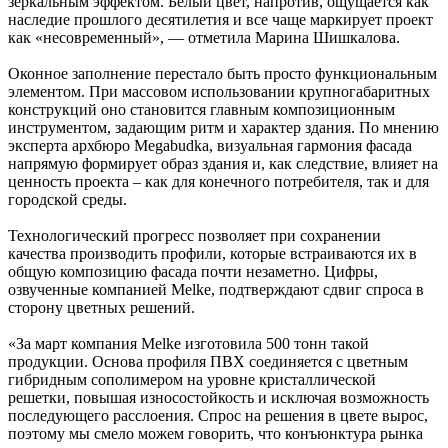
зеркальным эффектом. Белый цвет, напротив, ощущается как
наследие прошлого десятилетия и все чаще маркирует проект
как «несовременный», — отметила Марина Шишкалова.
Оконное заполнение перестало быть просто функциональным
элементом. При массовом использовании крупногабаритных
конструкций оно становится главным композиционным
инструментом, задающим ритм и характер здания. По мнению
эксперта архбюро Megabudka, визуальная гармония фасада
напрямую формирует образ здания и, как следствие, влияет на
ценность проекта – как для конечного потребителя, так и для
городской среды.
Технологический прогресс позволяет при сохранении
качества производить профили, которые встраиваются их в
общую композицию фасада почти незаметно. Цифры,
озвученные компанией Melke, подтверждают сдвиг спроса в
сторону цветных решений.
«За март компания Melke изготовила 500 тонн такой
продукции. Основа профиля ПВХ соединяется с цветным
гибридным сополимером на уровне кристаллической
решетки, повышая износостойкость и исключая возможность
последующего расслоения. Спрос на решения в цвете вырос,
поэтому мы смело можем говорить, что конъюнктура рынка