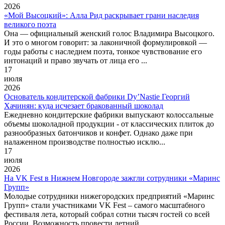
2026
«Мой Высоцкий»: Алла Рид раскрывает грани наследия
великого поэта
Она — официальный женский голос Владимира Высоцкого.
И это о многом говорит: за лаконичной формулировкой —
годы работы с наследием поэта, тонкое чувствование его
интонаций и право звучать от лица его ...
17
июля
2026
Основатель кондитерской фабрики Dy’Nastie Георгий
Хачинян: куда исчезает бракованный шоколад
Ежедневно кондитерские фабрики выпускают колоссальные
объемы шоколадной продукции - от классических плиток до
разнообразных батончиков и конфет. Однако даже при
налаженном производстве полностью исклю...
17
июля
2026
На VK Fest в Нижнем Новгороде зажгли сотрудники «Маринс
Групп»
Молодые сотрудники нижегородских предприятий «Маринс
Групп» стали участниками VK Fest – самого масштабного
фестиваля лета, который собрал сотни тысяч гостей со всей
России. Возможность провести летний...