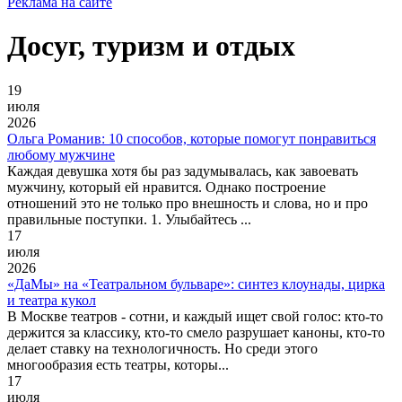
Реклама на сайте
Досуг, туризм и отдых
19
июля
2026
Ольга Романив: 10 способов, которые помогут понравиться
любому мужчине
Каждая девушка хотя бы раз задумывалась, как завоевать
мужчину, который ей нравится. Однако построение
отношений это не только про внешность и слова, но и про
правильные поступки. 1. Улыбайтесь ...
17
июля
2026
«ДаМы» на «Театральном бульваре»: синтез клоунады, цирка
и театра кукол
В Москве театров - сотни, и каждый ищет свой голос: кто-то
держится за классику, кто-то смело разрушает каноны, кто-то
делает ставку на технологичность. Но среди этого
многообразия есть театры, которы...
17
июля