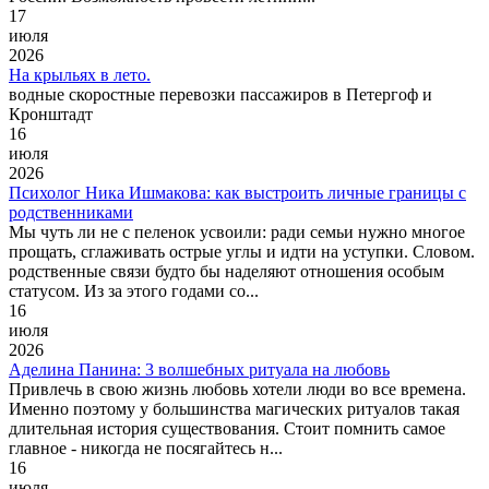
17
июля
2026
На крыльях в лето.
водные скоростные перевозки пассажиров в Петергоф и
Кронштадт
16
июля
2026
Психолог Ника Ишмакова: как выстроить личные границы с
родственниками
Мы чуть ли не с пеленок усвоили: ради семьи нужно многое
прощать, сглаживать острые углы и идти на уступки. Словом.
родственные связи будто бы наделяют отношения особым
статусом. Из за этого годами со...
16
июля
2026
Аделина Панина: 3 волшебных ритуала на любовь
Привлечь в свою жизнь любовь хотели люди во все времена.
Именно поэтому у большинства магических ритуалов такая
длительная история существования. Стоит помнить самое
главное - никогда не посягайтесь н...
16
июля