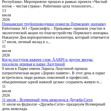
Республике. Мероприятие прошло в рамках проекта «Чистый
поток – чистая страна». Работники цеха технологич...
13
июля
2026
Прикамские трубопроводчики помогли Пермскому зоопарку
Работники АО «Транснефть – Прикамье» приняли участие в
экологической акции по благоустройству Пермского зоопарка.
Накануне Дня корпоративного волонтера, который отмечается
17 июля, личный вклад в з...
11
июля
2026
Когда поступок важнее слов: ÁARPI и другие звезды
посадили деревья в парке Лазутиной
9 июля в Парке имени Ларисы Лазутиной прошла
патриотическая акция «Дерево памяти». В этот день в парке
встретились люди разных поколений и профессий,
объединенные одной важной целью: сохранить живую п...
11
июля
2026
11 июля – Всемирный день шоколада в Дружба-Сити
11 июля на фудхолле «Дружба-Сити» празднуем Всемирный
день шоколада.