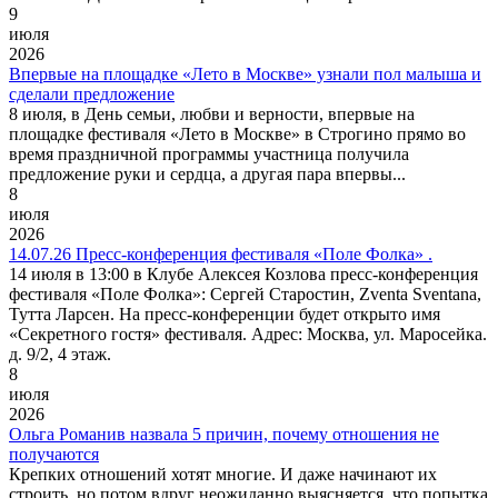
9
июля
2026
Впервые на площадке «Лето в Москве» узнали пол малыша и
сделали предложение
8 июля, в День семьи, любви и верности, впервые на
площадке фестиваля «Лето в Москве» в Строгино прямо во
время праздничной программы участница получила
предложение руки и сердца, а другая пара впервы...
8
июля
2026
14.07.26 Пресс-конференция фестиваля «Поле Фолка» .
14 июля в 13:00 в Клубе Алексея Козлова пресс-конференция
фестиваля «Поле Фолка»: Сергей Старостин, Zventa Sventana,
Тутта Ларсен. На пресс-конференции будет открыто имя
«Секретного гостя» фестиваля. Адрес: Москва, ул. Маросейка.
д. 9/2, 4 этаж.
8
июля
2026
Ольга Романив назвала 5 причин, почему отношения не
получаются
Крепких отношений хотят многие. И даже начинают их
строить, но потом вдруг неожиданно выясняется, что попытка