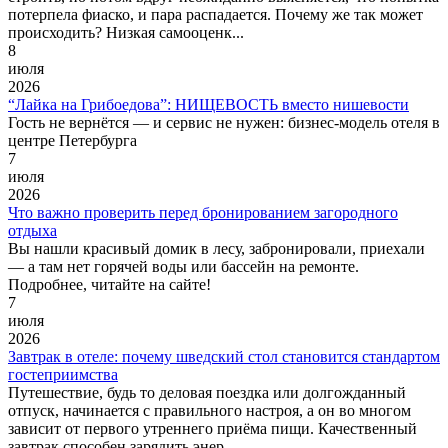
потерпела фиаско, и пара распадается. Почему же так может
происходить? Низкая самооценк...
8
июля
2026
“Лайка на Грибоедова”: НИЩЕВОСТЬ вместо нишевости
Гость не вернётся — и сервис не нужен: бизнес-модель отеля в
центре Петербурга
7
июля
2026
Что важно проверить перед бронированием загородного
отдыха
Вы нашли красивый домик в лесу, забронировали, приехали
— а там нет горячей воды или бассейн на ремонте.
Подробнее, читайте на сайте!
7
июля
2026
Завтрак в отеле: почему шведский стол становится стандартом
гостеприимства
Путешествие, будь то деловая поездка или долгожданный
отпуск, начинается с правильного настроя, а он во многом
зависит от первого утреннего приёма пищи. Качественный
завтрак способен зарядить энер...