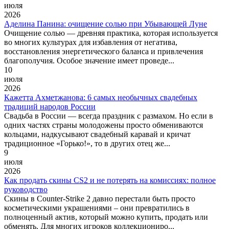
июля
2026
Аделина Панина: очищение солью при Убывающей Луне
Очищение солью — древняя практика, которая используется
во многих культурах для избавления от негатива,
восстановления энергетического баланса и привлечения
благополучия. Особое значение имеет проведе...
10
июля
2026
Кажетта Ахметжанова: 6 самых необычных свадебных
традиций народов России
Свадьба в России — всегда праздник с размахом. Но если в
одних частях страны молодожены просто обмениваются
кольцами, надкусывают свадебный каравай и кричат
традиционное «Горько!», то в других отец же...
9
июля
2026
Как продать скины CS2 и не потерять на комиссиях: полное
руководство
Скины в Counter-Strike 2 давно перестали быть просто
косметическими украшениями – они превратились в
полноценный актив, который можно купить, продать или
обменять. Для многих игроков коллекциониро...