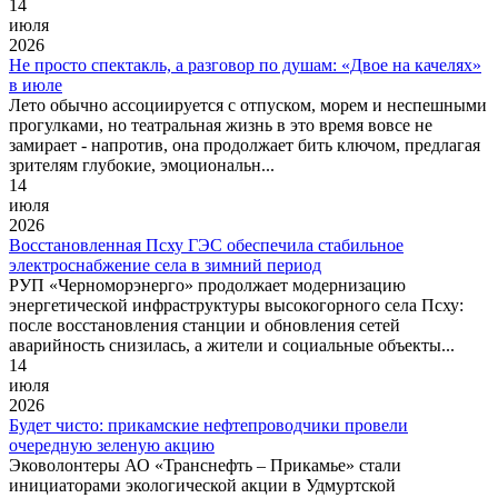
14
июля
2026
Не просто спектакль, а разговор по душам: «Двое на качелях»
в июле
Лето обычно ассоциируется с отпуском, морем и неспешными
прогулками, но театральная жизнь в это время вовсе не
замирает - напротив, она продолжает бить ключом, предлагая
зрителям глубокие, эмоциональн...
14
июля
2026
Восстановленная Псху ГЭС обеспечила стабильное
электроснабжение села в зимний период
РУП «Черноморэнерго» продолжает модернизацию
энергетической инфраструктуры высокогорного села Псху:
после восстановления станции и обновления сетей
аварийность снизилась, а жители и социальные объекты...
14
июля
2026
Будет чисто: прикамские нефтепроводчики провели
очередную зеленую акцию
Эковолонтеры АО «Транснефть – Прикамье» стали
инициаторами экологической акции в Удмуртской