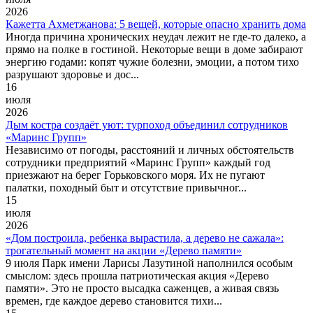
2026
Кажетта Ахметжанова: 5 вещей, которые опасно хранить дома
Иногда причина хронических неудач лежит не где-то далеко, а
прямо на полке в гостиной. Некоторые вещи в доме забирают
энергию годами: копят чужие болезни, эмоции, а потом тихо
разрушают здоровье и дос...
16
июля
2026
Дым костра создаёт уют: турпоход объединил сотрудников
«Маринс Групп»
Независимо от погоды, расстояний и личных обстоятельств
сотрудники предприятий «Маринс Групп» каждый год
приезжают на берег Горьковского моря. Их не пугают
палатки, походный быт и отсутствие привычног...
15
июля
2026
«Дом построила, ребенка вырастила, а дерево не сажала»:
трогательный момент на акции «Дерево памяти»
9 июля Парк имени Ларисы Лазутиной наполнился особым
смыслом: здесь прошла патриотическая акция «Дерево
памяти». Это не просто высадка саженцев, а живая связь
времен, где каждое дерево становится тихи...