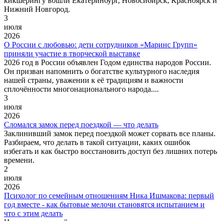
кикшерингу вошли Екатеринбург, Новосибирск, Красноярск и
Нижний Новгород.
3
июля
2026
О России с любовью: дети сотрудников «Маринс Групп»
приняли участие в творческой выставке
2026 год в России объявлен Годом единства народов России.
Он призван напомнить о богатстве культурного наследия
нашей страны, уважении к её традициям и важности
сплочённости многонационального народа....
3
июля
2026
Сломался замок перед поездкой — что делать
Заклинивший замок перед поездкой может сорвать все планы.
Разбираем, что делать в такой ситуации, каких ошибок
избегать и как быстро восстановить доступ без лишних потерь
времени.
2
июля
2026
Психолог по семейным отношениям Ника Ишмакова: первый
год вместе - как бытовые мелочи становятся испытанием и
что с этим делать