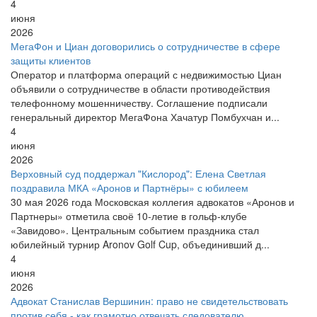
4
июня
2026
МегаФон и Циан договорились о сотрудничестве в сфере
защиты клиентов
Оператор и платформа операций с недвижимостью Циан
объявили о сотрудничестве в области противодействия
телефонному мошенничеству. Соглашение подписали
генеральный директор МегаФона Хачатур Помбухчан и...
4
июня
2026
Верховный суд поддержал "Кислород": Елена Светлая
поздравила МКА «Аронов и Партнёры» с юбилеем
30 мая 2026 года Московская коллегия адвокатов «Аронов и
Партнеры» отметила своё 10-летие в гольф-клубе
«Завидово». Центральным событием праздника стал
юбилейный турнир Aronov Golf Cup, объединивший д...
4
июня
2026
Адвокат Станислав Вершинин: право не свидетельствовать
против себя - как грамотно отвечать следователю