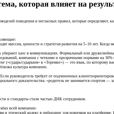
ема, которая влияет на резуль
, моделей поведения и негласных правил, которые определяют, 
авляющие:
одят миссия, ценности и стратегия развития на 5–10 лет. Когда 
ок убирают хаос в коммуникациях. Формальный или дружелюбны
следований, компании с четкими и прозрачными нормами на 30% 
енг («сударь/сударыня» в «Теремке») — это язык, по которому в
 близка культура компании.
Если руководитель требует от подчиненных клиентоориентирован
циального доказательства: «родитель не занимается спортом — з
ости и стандарты стали частью ДНК сотрудников.
табах всей компании:
ям и этический кодекс в онбординг для новичков на платформе. В