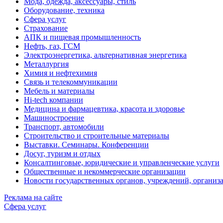
Мода, одежда, аксессуары, стиль
Оборудование, техника
Сфера услуг
Страхование
АПК и пищевая промышленность
Нефть, газ, ГСМ
Электроэнергетика, альтернативная энергетика
Металлургия
Химия и нефтехимия
Связь и телекоммуникации
Мебель и материалы
Hi-tech компании
Медицина и фармацевтика, красота и здоровье
Машиностроение
Транспорт, автомобили
Строительство и строительные материалы
Выставки. Семинары. Конференции
Досуг, туризм и отдых
Консалтинговые, юридические и управленческие услуги
Общественные и некоммерческие организации
Новости государственных органов, учреждений, организ
Реклама на сайте
Сфера услуг