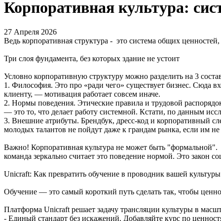
Корпоративная культура: сист
27 Апреля 2026
Ведь корпоративная структура - это система общих ценностей
Три слоя фундамента, без которых здание не устоит
Условно корпоративную структуру можно разделить на 3 сост
1. Философия. Это про «ради чего» существует бизнес. Сюда вх
клиенту, — мотивация работает совсем иначе.
2. Нормы поведения. Этические правила и трудовой распоряд
— это то, что делает работу системной. Кстати, по данным ис
3. Внешние атрибуты. Брендбук, дресс-код и корпоративный сл
молодых талантов не пойдут даже к грандам рынка, если им не
Важно! Корпоративная культура не может быть "формальной". 
команда зеркально считает это поведение нормой. Это закон со
Unicraft: Как превратить обучение в проводник вашей культуры
Обучение — это самый короткий путь сделать так, чтобы ценн
Платформа Unicraft решает задачу трансляции культуры в масш
- Единый стандарт без искажений. Добавляйте курс по ценност