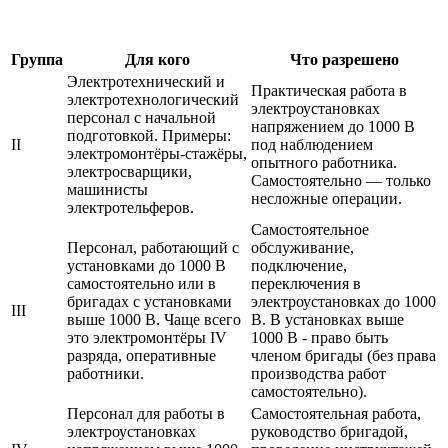
Группа
Для кого
Что разрешено
Электротехнический и
Практическая работа в
электротехнологический
электроустановках
персонал с начальной
напряжением до 1000 В
подготовкой. Примеры:
II
под наблюдением
электромонтёры‑стажёры,
опытного работника.
электросварщики,
Самостоятельно — только
машинисты
несложные операции.
электротельферов.
Самостоятельное
Персонал, работающий с
обслуживание,
установками до 1000 В
подключение,
самостоятельно или в
переключения в
бригадах с установками
электроустановках до 1000
III
выше 1000 В. Чаще всего
В. В установках выше
это электромонтёры IV
1000 В - право быть
разряда, оперативные
членом бригады (без права
работники.
производства работ
самостоятельно).
Персонал для работы в
Самостоятельная работа,
электроустановках
руководство бригадой,