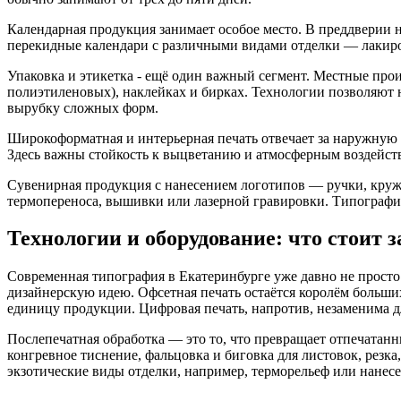
Календарная продукция занимает особое место. В преддверии н
перекидные календари с различными видами отделки — лакир
Упаковка и этикетка - ещё один важный сегмент. Местные про
полиэтиленовых), наклейках и бирках. Технологии позволяют 
вырубку сложных форм.
Широкоформатная и интерьерная печать отвечает за наружную 
Здесь важны стойкость к выцветанию и атмосферным воздейств
Сувенирная продукция с нанесением логотипов — ручки, кружки
термопереноса, вышивки или лазерной гравировки. Типографии
Технологии и оборудование: что стоит
Современная типография в Екатеринбурге уже давно не прост
дизайнерскую идею. Офсетная печать остаётся королём больши
единицу продукции. Цифровая печать, напротив, незаменима для
Послепечатная обработка — это то, что превращает отпечатанн
конгревное тиснение, фальцовка и биговка для листовок, резк
экзотические виды отделки, например, терморельеф или нанес