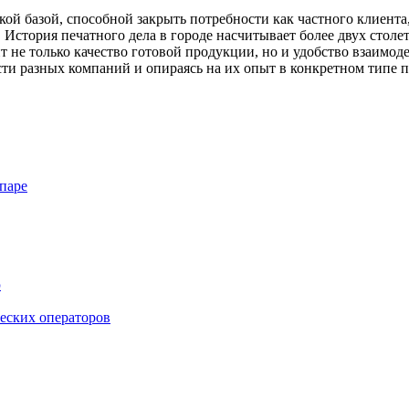
ой базой, способной закрыть потребности как частного клиента,
История печатного дела в городе насчитывает более двух столет
 не только качество готовой продукции, но и удобство взаимод
ти разных компаний и опираясь на их опыт в конкретном типе 
паре
ю
ческих операторов