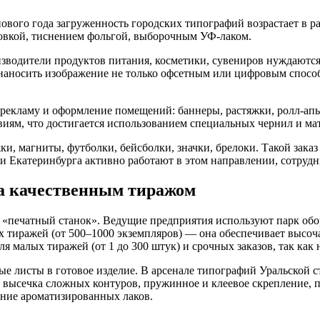
ового года загруженность городских типографий возрастает в р
овкой, тиснением фольгой, выборочным УФ-лаком.
изводители продуктов питания, косметики, сувениров нуждаются
наносить изображение не только офсетным или цифровым способ
рекламу и оформление помещений: баннеры, растяжки, ролл-апы
иям, что достигается использованием специальных чернил и ма
, магниты, футболки, бейсболки, значки, брелоки. Такой заказ
 Екатеринбурга активно работают в этом направлении, сотрудн
 за качественным тиражом
о «печатный станок». Ведущие предприятия используют парк об
х тиражей (от 500–1000 экземпляров) — она обеспечивает высоч
 малых тиражей (от 1 до 300 штук) и срочных заказов, так как 
ые листы в готовое изделие. В арсенале типографий Уральской с
а, высечка сложных контуров, пружинное и клеевое скрепление,
ение ароматизированных лаков.