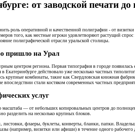
бурге: от заводской печати д
нить роль оперативной и качественной полиграфии - от визитк
меров того, как местные игроки удовлетворяют растущий спрос
ояние полиграфической отрасли уральской столицы.
во пришло на Урал
урным центром региона. Первая типография в городе появилась
 в Екатеринбурге действовало уже несколько частных типолито
сь крупные комбинаты, такие как Свердловская книжная фабрика
е впоследствии стали костяком современных частных предприя
фических услуг
ого масштаба — от небольших копировальных центров до полно
но разделить на несколько крупных блоков.
истовки, флаеры, буклеты, конверты, бланки, папки. Владельцы 
зы (например, визитки или афиши) в течение одного рабочего д