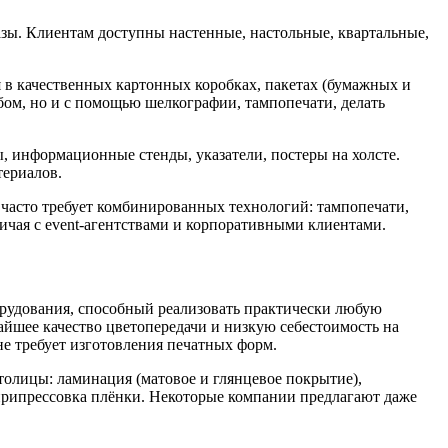
азы. Клиентам доступны настенные, настольные, квартальные,
 в качественных картонных коробках, пакетах (бумажных и
ом, но и с помощью шелкографии, тампопечати, делать
, информационные стенды, указатели, постеры на холсте.
териалов.
 часто требует комбинированных технологий: тампопечати,
ичая с event-агентствами и корпоративными клиентами.
орудования, способный реализовать практически любую
айшее качество цветопередачи и низкую себестоимость на
не требует изготовления печатных форм.
толицы: ламинация (матовое и глянцевое покрытие),
 припрессовка плёнки. Некоторые компании предлагают даже