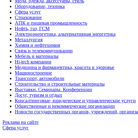
Мода, одежда, аксессуары, стиль
Оборудование, техника
Сфера услуг
Страхование
АПК и пищевая промышленность
Нефть, газ, ГСМ
Электроэнергетика, альтернативная энергетика
Металлургия
Химия и нефтехимия
Связь и телекоммуникации
Мебель и материалы
Hi-tech компании
Медицина и фармацевтика, красота и здоровье
Машиностроение
Транспорт, автомобили
Строительство и строительные материалы
Выставки. Семинары. Конференции
Досуг, туризм и отдых
Консалтинговые, юридические и управленческие услуги
Общественные и некоммерческие организации
Новости государственных органов, учреждений, организ
Реклама на сайте
Сфера услуг