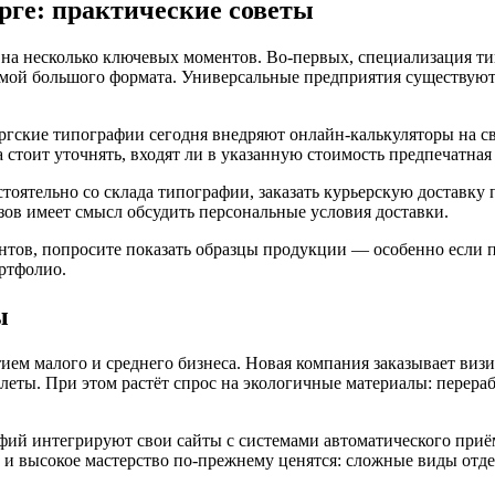
рге: практические советы
на несколько ключевых моментов. Во-первых, специализация ти
мой большого формата. Универсальные предприятия существуют
ргские типографии сегодня внедряют онлайн-калькуляторы на с
а стоит уточнять, входят ли в указанную стоимость предпечатна
тоятельно со склада типографии, заказать курьерскую доставку 
зов имеет смысл обсудить персональные условия доставки.
ентов, попросите показать образцы продукции — особенно если 
ртфолио.
ы
тием малого и среднего бизнеса. Новая компания заказывает ви
еты. При этом растёт спрос на экологичные материалы: перераб
й интегрируют свои сайты с системами автоматического приёма
 и высокое мастерство по-прежнему ценятся: сложные виды отде