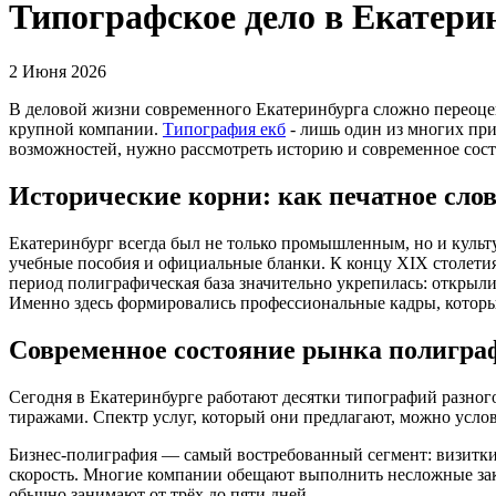
Типографское дело в Екатерин
2 Июня 2026
В деловой жизни современного Екатеринбурга сложно переоце
крупной компании.
Типография екб
- лишь один из многих при
возможностей, нужно рассмотреть историю и современное сост
Исторические корни: как печатное сло
Екатеринбург всегда был не только промышленным, но и культ
учебные пособия и официальные бланки. К концу XIX столетия
период полиграфическая база значительно укрепилась: открыли
Именно здесь формировались профессиональные кадры, которы
Современное состояние рынка полигра
Сегодня в Екатеринбурге работают десятки типографий разн
тиражами. Спектр услуг, который они предлагают, можно услов
Бизнес-полиграфия — самый востребованный сегмент: визитки, л
скорость. Многие компании обещают выполнить несложные зака
обычно занимают от трёх до пяти дней.