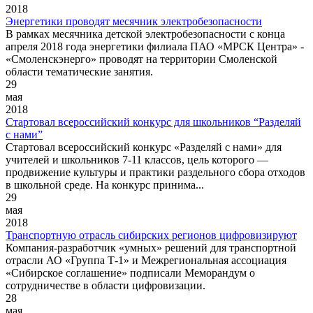
2018
Энергетики проводят месячник электробезопасности
В рамках месячника детской электробезопасности с конца
апреля 2018 года энергетики филиала ПАО «МРСК Центра» -
«Смоленскэнерго» проводят на территории Смоленской
области тематические занятия.
29
мая
2018
Стартовал всероссийский конкурс для школьников “Разделяй
с нами”
Стартовал всероссийский конкурс «Разделяй с нами» для
учителей и школьников 7-11 классов, цель которого —
продвижение культуры и практики раздельного сбора отходов
в школьной среде. На конкурс принима...
29
мая
2018
Транспортную отрасль сибирских регионов цифровизируют
Компания-разработчик «умных» решений для транспортной
отрасли АО «Группа Т-1» и Межрегиональная ассоциация
«Сибирское соглашение» подписали Меморандум о
сотрудничестве в области цифровизации.
28
мая