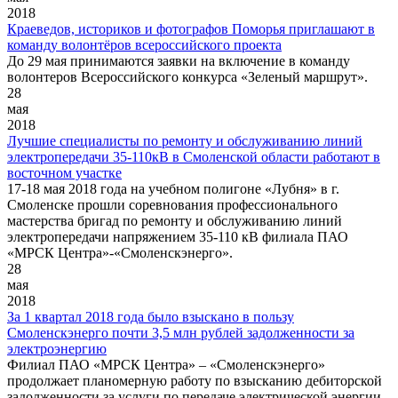
2018
Краеведов, историков и фотографов Поморья приглашают в
команду волонтёров всероссийского проекта
До 29 мая принимаются заявки на включение в команду
волонтеров Всероссийского конкурса «Зеленый маршрут».
28
мая
2018
Лучшие специалисты по ремонту и обслуживанию линий
электропередачи 35-110кВ в Смоленской области работают в
восточном участке
17-18 мая 2018 года на учебном полигоне «Лубня» в г.
Смоленске прошли соревнования профессионального
мастерства бригад по ремонту и обслуживанию линий
электропередачи напряжением 35-110 кВ филиала ПАО
«МРСК Центра»-«Смоленскэнерго».
28
мая
2018
За 1 квартал 2018 года было взыскано в пользу
Смоленскэнерго почти 3,5 млн рублей задолженности за
электроэнергию
Филиал ПАО «МРСК Центра» – «Смоленскэнерго»
продолжает планомерную работу по взысканию дебиторской
задолженности за услуги по передаче электрической энергии.