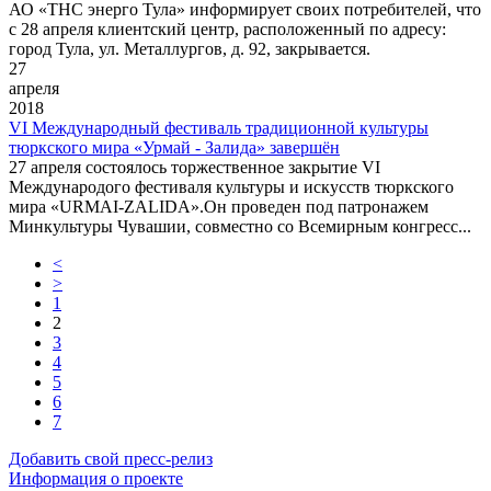
АО «ТНС энерго Тула» информирует своих потребителей, что
с 28 апреля клиентский центр, расположенный по адресу:
город Тула, ул. Металлургов, д. 92, закрывается.
27
апреля
2018
VI Международный фестиваль традиционной культуры
тюркского мира «Урмай - Залида» завершён
27 апреля состоялось торжественное закрытие VI
Международого фестиваля культуры и искусств тюркского
мира «URMAI-ZALIDA».Он проведен под патронажем
Минкультуры Чувашии, совместно со Всемирным конгресс...
<
>
1
2
3
4
5
6
7
Добавить свой пресс-релиз
Информация о проекте