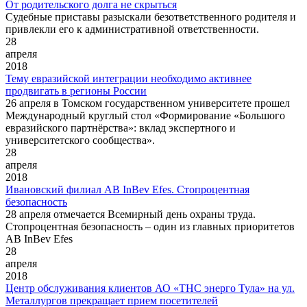
От родительского долга не скрыться
Судебные приставы разыскали безответственного родителя и
привлекли его к административной ответственности.
28
апреля
2018
Тему евразийской интеграции необходимо активнее
продвигать в регионы России
26 апреля в Томском государственном университете прошел
Международный круглый стол «Формирование «Большого
евразийского партнёрства»: вклад экспертного и
университетского сообщества».
28
апреля
2018
Ивановский филиал AB InBev Efes. Стопроцентная
безопасность
28 апреля отмечается Всемирный день охраны труда.
Стопроцентная безопасность – один из главных приоритетов
AB InBev Efes
28
апреля
2018
Центр обслуживания клиентов АО «ТНС энерго Тула» на ул.
Металлургов прекращает прием посетителей