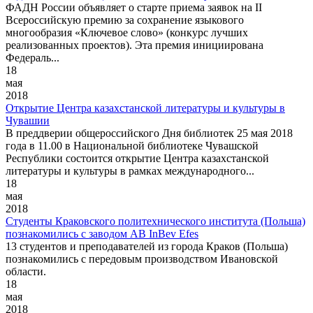
ФАДН России объявляет о старте приема заявок на II
Всероссийскую премию за сохранение языкового
многообразия «Ключевое слово» (конкурс лучших
реализованных проектов). Эта премия инициирована
Федераль...
18
мая
2018
Открытие Центра казахстанской литературы и культуры в
Чувашии
В преддверии общероссийского Дня библиотек 25 мая 2018
года в 11.00 в Национальной библиотеке Чувашской
Республики состоится открытие Центра казахстанской
литературы и культуры в рамках международного...
18
мая
2018
Студенты Краковского политехнического института (Польша)
познакомились с заводом AB InBev Efes
13 студентов и преподавателей из города Краков (Польша)
познакомились с передовым производством Ивановской
области.
18
мая
2018