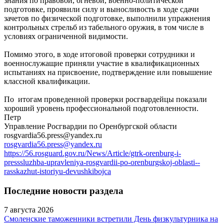
знания по правовой, огневой, военно-политической
подготовке, проявили силу и выносливость в ходе сдачи
зачетов по физической подготовке, выполнили упражнения
контрольных стрельб из табельного оружия, в том числе в
условиях ограниченной видимости.
Помимо этого, в ходе итоговой проверки сотрудники и
военнослужащие приняли участие в квалификационных
испытаниях на присвоение, подтверждение или повышение
классной квалификации.
По итогам проведенной проверки росгвардейцы показали
хороший уровень профессиональной подготовленности.
Петр
Управление Росгвардии по Оренбургской области
rosgvardia56.press@yandex.ru
rosgvardia56.press@yandex.ru
https://56.rosguard.gov.ru/News/Article/gtrk-orenburg-i-
presssluzhba-upravleniya-rosgvardii-po-orenburgskoj-oblasti--
rasskazhut-istoriyu-devushkibojca
Последние новости раздела
7 августа 2026
Смоленские таможенники встретили День физкультурника на