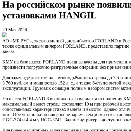
На российском рынке появи
установками HANGIL
29 Мая 2026
АО «МБ РУС», эксклюзивный дистрибьютор FORLAND в России
также официальным дилером FORLAND, представило партию
заказа.
КМУ на базе шасси FORLAND предназначены для применения в с
произвести погрузочно-разгрузочные операции без привлечен
Для задач, где достаточна грузоподъёмность стрелы до 3,5 т
3 760 куб. см и мощностью 152 л. с., а также 6-ступенчатой м
эксплуатации. Грузовик оснащен полным набором систем актив
На шасси FORLAND 8 возможно два варианта исполнения КМУ 
максимальный вылет стрелы составляет 10 м при рабочей высоте
сопоставимых характеристиках вылета и высоты, однако отличае
мин. Обе установки оснащены четырьмя секциями гексагональн
HGC-374 и 4,4 м у HGC-374L. Задние аутригеры доступны в ка
Для более масштабных задач предназначен бортовой грузовик 