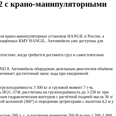
2 с крано-манипуляторными
м крано-манипуляторных установок HANGIL в России, а
снащённых КМУ HANGIL. Автомобили уже доступны для
стике, когда требуется доставить груз и самостоятельно
LAND 8. Автомобиль оборудован дизельным двигателем объёмом
спечивает достаточный запас хода при ежедневной
зоподъёмность 3 500 кг и грузовой момент 7 т·м,
ль HGC-374L рассчитана на грузоподъёмность до 3 250 кг при
тным гидравлическим контуром с расчётной подачей масла 36 л/
й колонной (360°) и передними аутригерами с вылетом 4,2 м у
стью 209 л. с. и крутящим моментом 760 Н·м при 1 200–1 800