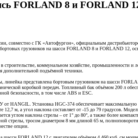
лись FORLAND 8 и FORLAND 1
, совместно с ГК «Автофургон», официальным дистрибьюторо
 бортовых грузовиков на шасси FORLAND 8 и FORLAND 12, о
троительстве, коммунальном хозяйстве, промышленности и логи
ия дополнительной подъёмной техники.
онны, линейка представлена бортовым грузовиком на шасси FOR
еханической коробкой передач. Топливный бак объёмом 200 л обе
ной безопасности, в том числе ABS и ESC.
от HANGIL. Установка HGC-374 обеспечивает максимальную гру
 12,7 м, а угол наклона составляет от -15 до 79 градусов. Моде
тся углом наклона стрелы – от 1° до 80°, а также более компак
ой стрелы, тросом диаметром 8 мм длиной 65 м, полноповоротно
честве опции.
на шасси FORLAND 12 с двигателем объёмом 4 460 куб. см мощно