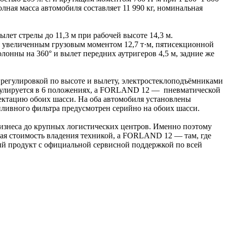
лная масса автомобиля составляет 11 990 кг, номинальная
ет стрелы до 11,3 м при рабочей высоте 14,3 м.
я увеличенным грузовым моментом 12,7 т·м, пятисекционной
олонны на 360° и вылет передних аутригеров 4,5 м, задние же
гулировкой по высоте и вылету, электростеклоподъёмниками
егулируется в 6 положениях, а FORLAND 12 — пневматической
ектацию обоих шасси. На оба автомобиля установлены
опливного фильтра предусмотрен серийно на обоих шасси.
бизнеса до крупных логистических центров. Именно поэтому
кая стоимость владения техникой, а FORLAND 12 — там, где
ый продукт с официальной сервисной поддержкой по всей