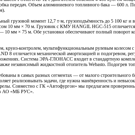
робка передач. Объем алюминиевого топливного бака — 600 л. По
м).
грузовой момент 12,7 т·м, грузоподъёмность до 5 100 кг и выл
осом 10 мм × 70 м. Грузовик с КМУ HANGIL HGC-515 отличаетс
с — 10 мм × 75 м. Обе установки обеспечивают полный поворот к
руиз-контролем, мультифункциональным рулевым колесом с ре
LAND 8 отличается механической амортизацией и подогревом, р
положениях. Система ЭРА-ГЛОНАСС входит в стандартную компл
а также независимый жидкостной отопитель Webasto. Подогрев т
ебованы в самых разных сегментах — от малого строительного 
ляет реализовывать задачи, где нужна манёвренность и невысо
трелы. Совместно с ГК «Автофургон» мы предлагаем проверенн
в АО «МБ РУС».