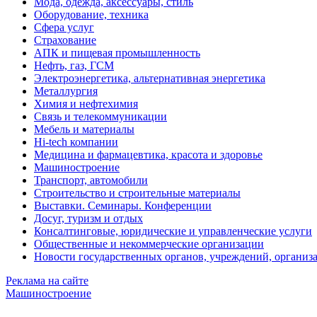
Мода, одежда, аксессуары, стиль
Оборудование, техника
Сфера услуг
Страхование
АПК и пищевая промышленность
Нефть, газ, ГСМ
Электроэнергетика, альтернативная энергетика
Металлургия
Химия и нефтехимия
Связь и телекоммуникации
Мебель и материалы
Hi-tech компании
Медицина и фармацевтика, красота и здоровье
Машиностроение
Транспорт, автомобили
Строительство и строительные материалы
Выставки. Семинары. Конференции
Досуг, туризм и отдых
Консалтинговые, юридические и управленческие услуги
Общественные и некоммерческие организации
Новости государственных органов, учреждений, организ
Реклама на сайте
Машиностроение