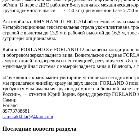
об/мин. В паре с ДВС работает 8-ступенчатая механическая ко
грузоподъёмность шасси — 7 150 кг (при колёсной базе 5 750 м
Автомобиль с КМУ HANGIL HGC-514 обеспечивает максимальный 
Четырёхсекционная гексагональная стрела укомплектована тр
стрелой с вылетом до 13,9 м и рабочей высотой до 16,5 м, тро
аутригеры опциональны.
Кабины FORLAND 8 и FORLAND 12 оснащены кондиционером, к
и обогревом зеркал заднего вида. Водительское сиденье FOR
амортизацией, подогревом и вентиляцией, регулируется в 8 
мультимедийная система с камерой заднего вида и Bluetooth, 
«Грузовики с крано-манипуляторной установкой сегодня востр
мы предлагаем линейку сразу на двух шасси: FORLAND 8 позво
требуются максимальная грузоподъёмность и большой вылет с
России», — отметил Юрий Зорин, бренд-директор FORLAND 
Cамир
Forland
89773788681
samir.akkhtar@4k-pr.com
Последние новости раздела