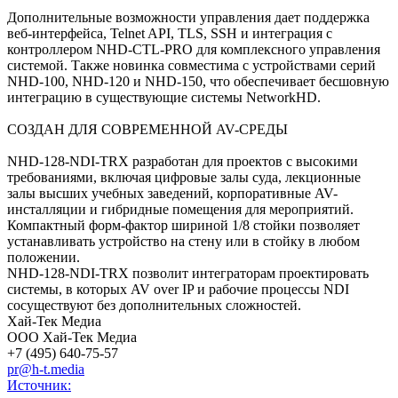
Дополнительные возможности управления дает поддержка
веб-интерфейса, Telnet API, TLS, SSH и интеграция с
контроллером NHD-CTL-PRO для комплексного управления
системой. Также новинка совместима с устройствами серий
NHD-100, NHD-120 и NHD-150, что обеспечивает бесшовную
интеграцию в существующие системы NetworkHD.
СОЗДАН ДЛЯ СОВРЕМЕННОЙ AV-СРЕДЫ
NHD-128-NDI-TRX разработан для проектов с высокими
требованиями, включая цифровые залы суда, лекционные
залы высших учебных заведений, корпоративные AV-
инсталляции и гибридные помещения для мероприятий.
Компактный форм-фактор шириной 1/8 стойки позволяет
устанавливать устройство на стену или в стойку в любом
положении.
NHD-128-NDI-TRX позволит интеграторам проектировать
системы, в которых AV over IP и рабочие процессы NDI
сосуществуют без дополнительных сложностей.
Хай-Тек Медиа
ООО Хай-Тек Медиа
+7 (495) 640-75-57
pr@h-t.media
Источник: