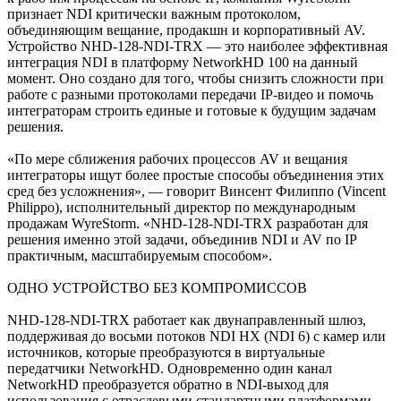
признает NDI критически важным протоколом,
объединяющим вещание, продакшн и корпоративный AV.
Устройство NHD-128-NDI-TRX — это наиболее эффективная
интеграция NDI в платформу NetworkHD 100 на данный
момент. Оно создано для того, чтобы снизить сложности при
работе с разными протоколами передачи IP-видео и помочь
интеграторам строить единые и готовые к будущим задачам
решения.
«По мере сближения рабочих процессов AV и вещания
интеграторы ищут более простые способы объединения этих
сред без усложнения», — говорит Винсент Филиппо (Vincent
Philippo), исполнительный директор по международным
продажам WyreStorm. «NHD-128-NDI-TRX разработан для
решения именно этой задачи, объединив NDI и AV по IP
практичным, масштабируемым способом».
ОДНО УСТРОЙСТВО БЕЗ КОМПРОМИССОВ
NHD-128-NDI-TRX работает как двунаправленный шлюз,
поддерживая до восьми потоков NDI HX (NDI 6) с камер или
источников, которые преобразуются в виртуальные
передатчики NetworkHD. Одновременно один канал
NetworkHD преобразуется обратно в NDI-выход для
использования с отраслевыми стандартными платформами,