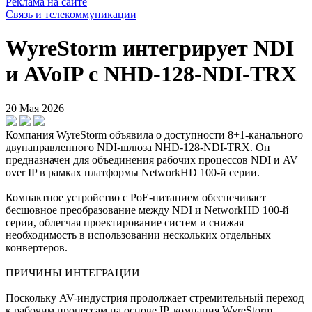
Реклама на сайте
Связь и телекоммуникации
WyreStorm интегрирует NDI
и AVoIP c NHD-128-NDI-TRX
20 Мая 2026
Компания WyreStorm объявила о доступности 8+1-канального
двунаправленного NDI-шлюза NHD-128-NDI-TRX. Он
предназначен для объединения рабочих процессов NDI и AV
over IP в рамках платформы NetworkHD 100-й серии.
Компактное устройство с PoE-питанием обеспечивает
бесшовное преобразование между NDI и NetworkHD 100-й
серии, облегчая проектирование систем и снижая
необходимость в использовании нескольких отдельных
конвертеров.
ПРИЧИНЫ ИНТЕГРАЦИИ
Поскольку AV-индустрия продолжает стремительный переход
к рабочим процессам на основе IP, компания WyreStorm