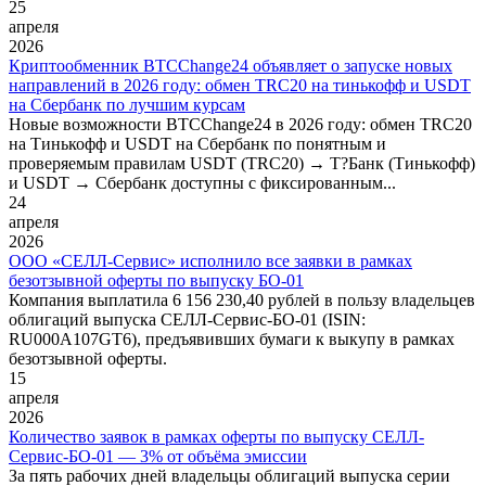
25
апреля
2026
Криптообменник BTCChange24 объявляет о запуске новых
направлений в 2026 году: обмен TRC20 на тинькофф и USDT
на Сбербанк по лучшим курсам
Новые возможности BTCChange24 в 2026 году: обмен TRC20
на Тинькофф и USDT на Сбербанк по понятным и
проверяемым правилам USDT (TRC20) → Т?Банк (Тинькофф)
и USDT → Сбербанк доступны с фиксированным...
24
апреля
2026
ООО «СЕЛЛ-Сервис» исполнило все заявки в рамках
безотзывной оферты по выпуску БО-01
Компания выплатила 6 156 230,40 рублей в пользу владельцев
облигаций выпуска СЕЛЛ-Сервис-БО-01 (ISIN:
RU000A107GT6), предъявивших бумаги к выкупу в рамках
безотзывной оферты.
15
апреля
2026
Количество заявок в рамках оферты по выпуску СЕЛЛ-
Сервис-БО-01 — 3% от объёма эмиссии
За пять рабочих дней владельцы облигаций выпуска серии