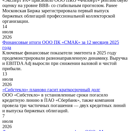
«Эксперт РА» присвоило ООО ПКО «Филберт» рейтинговую
оценку на уровне BBB- со стабильным прогнозом. Ранее
Московская Биржа зарегистрировала первый выпуск
биржевых облигаций профессиональной коллекторской
организации.
14
июля
2026
Финансовые итоги ООО ПК «СМАК» за 12 месяцев 2025
года
Ключевые финансовые показатели эмитента в 2025 году
продемонстрировали разнонаправленную динамику. Выручка
и EBITDA Adj выросли при снижении валовой и чистой
прибыли.
13
июля
2026
«Сибстекло» планово гасит краткосрочный долг
ООО «Сибстекло» в установленные сроки погасило
кредитную линию в ПАО «Сбербанк», также компания
провела три частичных погашения — двух кредитных линий
и выпуска биржевых облигаций.
7
июля
2026