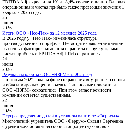
EBITDA Adj выросли на 1% и 18,4% соответственно. Валовая,
операционная и чистая прибыль также превзошли значения 1
квартала 2025 года.
26
июня
2026
Итоги ООО «Нео-Пак» за 12 месяцев 2025 года
В 2025 году у «Нео-Пак» изменилась структура
производственного портфеля. Несмотря на давление внешне
рыночных факторов, компания нарастила выручку, однако
чистая прибыль и EBITDA Adj LTM сократились.
24
июня
2026
Результаты работы ООО «НЗРМ» за 2025 год
По итогам 2025 года на фоне сокращения внутреннего спроса
и обвала мировых цен ключевые финансовые показатели
ООО «НЗРМ» сократились. При этом запас прочности
компании остаётся существенным.
22
июня
2026
Перераспределение долей в уставном капитале «Феррума»
Многолетний учредитель ООО «Феррум» Оксана Сергеевна
Сурьянинова оставит за собой стопроцентную долю в