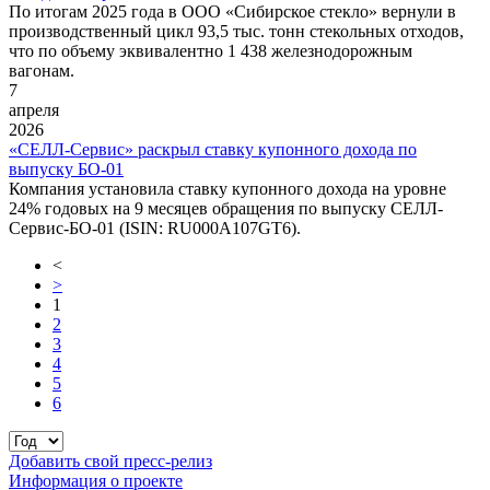
По итогам 2025 года в ООО «Сибирское стекло» вернули в
производственный цикл 93,5 тыс. тонн стекольных отходов,
что по объему эквивалентно 1 438 железнодорожным
вагонам.
7
апреля
2026
«СЕЛЛ-Сервис» раскрыл ставку купонного дохода по
выпуску БО-01
Компания установила ставку купонного дохода на уровне
24% годовых на 9 месяцев обращения по выпуску СЕЛЛ-
Сервис-БО-01 (ISIN: RU000A107GT6).
<
>
1
2
3
4
5
6
Добавить свой пресс-релиз
Информация о проекте