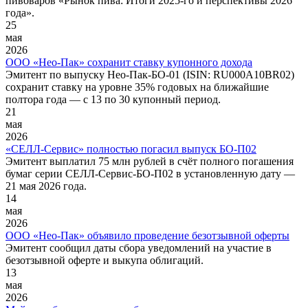
пивоваров «Рынок пива: Итоги 2025-го и перспективы 2026
года».
25
мая
2026
ООО «Нео-Пак» сохранит ставку купонного дохода
Эмитент по выпуску Нео-Пак-БО-01 (ISIN: RU000A10BR02)
сохранит ставку на уровне 35% годовых на ближайшие
полтора года — с 13 по 30 купонный период.
21
мая
2026
«СЕЛЛ-Сервис» полностью погасил выпуск БО-П02
Эмитент выплатил 75 млн рублей в счёт полного погашения
бумаг серии СЕЛЛ-Сервис-БО-П02 в установленную дату —
21 мая 2026 года.
14
мая
2026
ООО «Нео-Пак» объявило проведение безотзывной оферты
Эмитент сообщил даты сбора уведомлений на участие в
безотзывной оферте и выкупа облигаций.
13
мая
2026