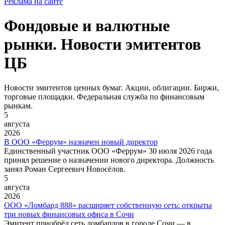
Реклама на сайте
Фондовые и валютные
рынки. Новости эмитентов
ЦБ
Новости эмитентов ценных бумаг. Акции, облигации. Биржи,
торговые площадки. Федеральная служба по финансовым
рынкам.
5
августа
2026
В ООО «Феррум» назначен новый директор
Единственный участник ООО «Феррум» 30 июля 2026 года
принял решение о назначении нового директора. Должность
занял Роман Сергеевич Новосёлов.
5
августа
2026
ООО «Ломбард 888» расширяет собственную сеть: открыты
три новых финансовых офиса в Сочи
Эмитент приобрёл сеть ломбардов в городе Сочи — в