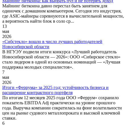
Майнинг биткоина: как выбрать пул и не потерять доход
Майнинг биткоина давно перестал быть занятием для
одиночек с домашним компьютером. Сегодня это индустрия,
где ASIC-майнеры соревнуются в вычислительной мощности,
а вероятность найти блок в соло ср...
13
мая
2026
«Сибстекло» вошло в число лучших работодателей
Новосибирской области
В НГУЭУ подвели итоги конкурса «Лучший работодатель
Новосибирской области — 2026»: ООО «Сибирское стекло»
стало лидером в одной из основных номинаций — «Лучшая
поддержка молодых специалистов».
7
мая
2026
Итоги «Феррума» за 2025 год: устойчивость бизнеса и
расширение контрактного портфеля
По итогам 12 месяцев 2025 года ООО «Феррум» сохранило
показатель EBITDA Adj практически на уровне прошлого
года. Выручка компании сократилась на фоне волатильности
цен на рынке судового металлопроката и высокой ключевой
ставки.
6