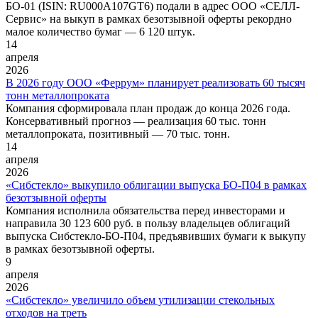
БО-01 (ISIN: RU000A107GT6) подали в адрес ООО «СЕЛЛ-
Сервис» на выкуп в рамках безотзывной оферты рекордно
малое количество бумаг — 6 120 штук.
14
апреля
2026
В 2026 году ООО «Феррум» планирует реализовать 60 тысяч
тонн металлопроката
Компания сформировала план продаж до конца 2026 года.
Консервативный прогноз — реализация 60 тыс. тонн
металлопроката, позитивный — 70 тыс. тонн.
14
апреля
2026
«Сибстекло» выкупило облигации выпуска БО-П04 в рамках
безотзывной оферты
Компания исполнила обязательства перед инвесторами и
направила 30 123 600 руб. в пользу владельцев облигаций
выпуска Сибстекло-БО-П04, предъявивших бумаги к выкупу
в рамках безотзывной оферты.
9
апреля
2026
«Сибстекло» увеличило объем утилизации стекольных
отходов на треть