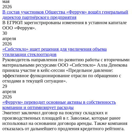
мая
2026
В состав участников Общества «Феррум» вошёл генеральный
директор партнёрского предприятия
В ЕГРЮЛ зарегистрированы изменения в уставном капитале
ООО «Феррум».
30
апреля
2026
«Сибстекло» ищет решения для увеличения объема
утилизации стеклоотходов
Руководитель направления по развитию работы с вторичными
материальными ресурсами ООО «Сибстекло» Алла Денекова
приняла участие в кейс-сессии «Предельное давление:
эффективное функционирование отрасли по обращению с
отходами в текущей ситуации».
29
апреля
2026
«Феррум» переводит основные активы в собственность
компании и оптимизирует расходы
Эмитент заключил договор на покупку складских и
производственных площадей в г. Заволжье, которые ранее
использовал на основании договора аренды. Также компания
отказалась от дальнейшего продления кредитного рейтинга.