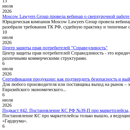
13
июля
2026
Moscow Lawyers Group провела вебинар о сверхурочной работе
Юридическая компания Moscow Lawyers Group провела вебинар
разобрали требования ТК РФ, судебную практику и типичные 
10
июля
2026
Центр защиты прав потребителей "Справедливость"
Центр защиты прав потребителей Справедливость - это юриди
различными коммерческими структурами.
6
июля
2026
Сертификация продукции: как подтвердить безопасность и вы
Для любого производителя или поставщика выход на рынок – эт
Евразийского экономического...
6
июля
2026
Подкаст #42. Постановление КС РФ №39-П про маркетплейсы,
Постановление КС про маркетплейсы только вышло, а ведущие 
«Гардиума».
6