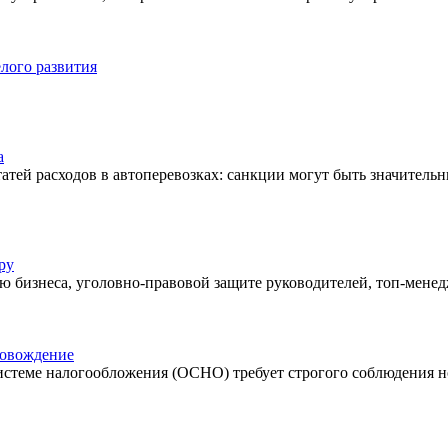
лого развития
а
тей расходов в автоперевозках: санкции могут быть значительны
ру
 бизнеса, уголовно-правовой защите руководителей, топ-менед
ровождение
истеме налогообложения (ОСНО) требует строгого соблюдения но