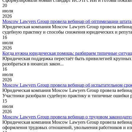
Сформулировали новый стандарт ИСУП с ИИ и готовы показать
20
июля
2026
Moscow Lawyers Group провела вебинар об оптимизации штата 
Юридическая компания Moscow Lawyers Group провела вебинар
судебную практику и способы снижения юридических и репут
16
июля
2026
Когда нужна юридическая помощь: разбираем типичные ситуац
Юридическая поддержка перестаёт быть привилегией крупных
разобраться в нюансах закон...
16
июля
2026
Moscow Lawyers Group провела вебинар об испытательном срок
Юридическая компания Moscow Lawyers Group провела вебинар
Участники разобрали судебную практику и типичные ошибки р
15
июля
2026
Moscow Lawyers Group провела вебинар о трудовом законодате
Юридическая компания Moscow Lawyers Group провела вебинар
оформления трудовых отношений, увольнения работников и из