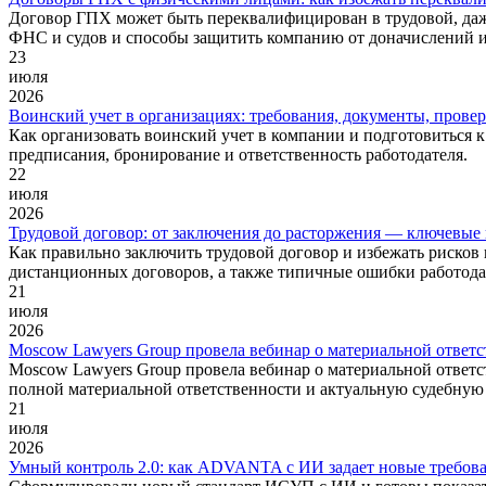
Договор ГПХ может быть переквалифицирован в трудовой, даж
ФНС и судов и способы защитить компанию от доначислений 
23
июля
2026
Воинский учет в организациях: требования, документы, провер
Как организовать воинский учет в компании и подготовиться 
предписания, бронирование и ответственность работодателя.
22
июля
2026
Трудовой договор: от заключения до расторжения — ключевые 
Как правильно заключить трудовой договор и избежать рисков 
дистанционных договоров, а также типичные ошибки работода
21
июля
2026
Moscow Lawyers Group провела вебинар о материальной ответс
Moscow Lawyers Group провела вебинар о материальной ответс
полной материальной ответственности и актуальную судебную 
21
июля
2026
Умный контроль 2.0: как ADVANTA с ИИ задает новые требов