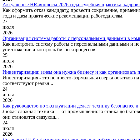
Актуальные HR-вопросы 2026 года: судебная практика, кадров
Как оформить отказ кандидату, провести сокращение, примени
года и даем практические рекомендации работодателям.
27
июля
2026
Организация системы работы с персональными данными в комп
Как выстроить систему работы с персональными данными и не 
уничтожение и контроль бизнес-процессов.
25
июля
2026
Инвентаризация: зачем она нужна бизнесу и как организовать 
Инвентаризация - это не просто формальная сверка остатков на
соответствуют реальн...
24
июля
2026
Как руководство по эксплуатации делает технику безопаснее и
Любая сложная техника — от промышленного станка до бытовог
они становятся связующ...
24
июля
2026
Договоры ГПХ с физическими лицами: как избежать переквал