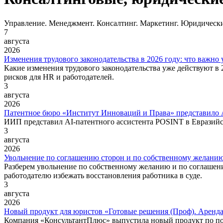
Управление. Менеджмент. Консалтинг. Маркетинг. Юридически
7
августа
2026
Изменения трудового законодательства в 2026 году: что важно 
Какие изменения трудового законодательства уже действуют в
рисков для HR и работодателей.
3
августа
2026
Патентное бюро «Институт Инноваций и Права» представило A
ИИП представил AI-патентного ассистента POSINT в Евразийс
3
августа
2026
Увольнение по соглашению сторон и по собственному желанию
Разберем увольнение по собственному желанию и по соглашени
работодателю избежать восстановления работника в суде.
3
августа
2026
Новый продукт для юристов «Готовые решения (Проф). Аренд
Компания «КонсультантПлюс» выпустила новый продукт по поп