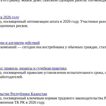
 его рынку. Живое демо: сквозной сценарий работы топ-менед
в 2026 году
, посвященный оптимизации штата в 2026 году. Участники разо
ационных рисков.
ии и алгоритм действий
 компаний — сегодня она востребована у обычных граждан, ст
е: правила, нюансы и судебная практика
, посвященный правилам установления испытательного срока, о
аботодателей.
льстве Республики Казахстан
, посвященный ключевым нормам трудового законодательства Р
менения ТК РК в 2026 году.