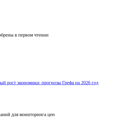
обрены в первом чтении
ый рост экономики: прогнозы Грефа на 2026 год
паний для мониторинга цен