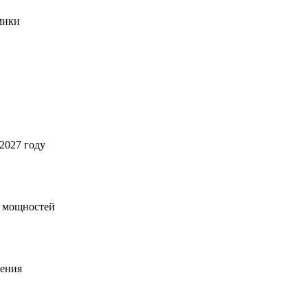
мики
2027 году
х мощностей
ления