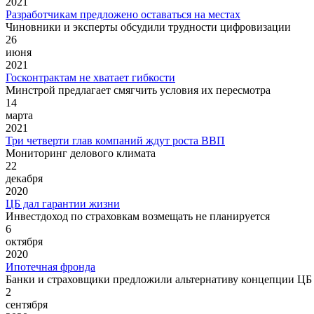
2021
Разработчикам предложено оставаться на местах
Чиновники и эксперты обсудили трудности цифровизации
26
июня
2021
Госконтрактам не хватает гибкости
Минстрой предлагает смягчить условия их пересмотра
14
марта
2021
Три четверти глав компаний ждут роста ВВП
Мониторинг делового климата
22
декабря
2020
ЦБ дал гарантии жизни
Инвестдоход по страховкам возмещать не планируется
6
октября
2020
Ипотечная фронда
Банки и страховщики предложили альтернативу концепции ЦБ
2
сентября