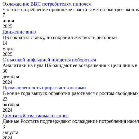
Охлаждение ВВП потребителям нипочем
Частное потребление продолжает расти заметно быстрее эконо
7
июня
2025
Движение вниз
ЦБ сократил ставку, но сохранил жесткость риторики
14
марта
2025
С высокой инфляцией придется побороться
Аналитики из пула ЦБ ожидают ее возвращения к цели лишь в 
30
декабря
2024
Промышленность прирастает запасами
В конце года выпуск обработки разогнался с ростом свободны
23
октября
2024
Домохозяйства сжимают спрос
Данные Росстата подтверждают охлаждение потребления насе
3
августа
2024