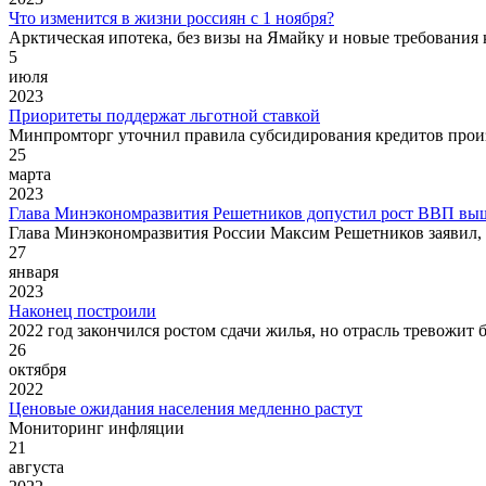
Что изменится в жизни россиян с 1 ноября?
Арктическая ипотека, без визы на Ямайку и новые требования 
5
июля
2023
Приоритеты поддержат льготной ставкой
Минпромторг уточнил правила субсидирования кредитов прои
25
марта
2023
Глава Минэкономразвития Решетников допустил рост ВВП выше
Глава Минэкономразвития России Максим Решетников заявил, 
27
января
2023
Наконец построили
2022 год закончился ростом сдачи жилья, но отрасль тревожит 
26
октября
2022
Ценовые ожидания населения медленно растут
Мониторинг инфляции
21
августа